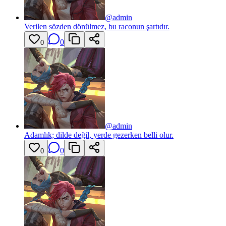
@
admin
Verilen sözden dönülmez, bu raconun şartıdır.
0
0
@
admin
Adamlık; dilde değil, yerde gezerken belli olur.
0
0