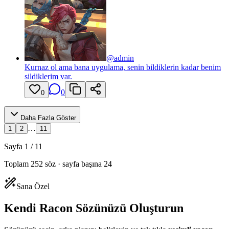
@
admin
Kurnaz ol ama bana uygulama, senin bildiklerin kadar benim
sildiklerim var.
0
0
Daha Fazla Göster
…
1
2
11
Sayfa
1
/
11
Toplam
252
söz · sayfa başına
24
Sana Özel
Kendi Racon Sözünüzü Oluşturun