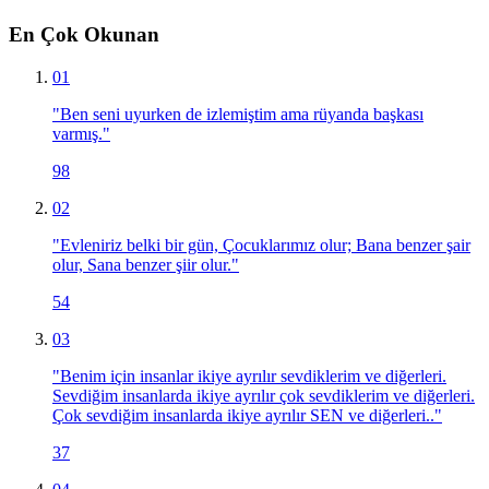
En Çok Okunan
01
"
Ben seni uyurken de izlemiştim ama rüyanda başkası
varmış.
"
98
02
"
Evleniriz belki bir gün, Çocuklarımız olur; Bana benzer şair
olur, Sana benzer şiir olur.
"
54
03
"
Benim için insanlar ikiye ayrılır sevdiklerim ve diğerleri.
Sevdiğim insanlarda ikiye ayrılır çok sevdiklerim ve diğerleri.
Çok sevdiğim insanlarda ikiye ayrılır SEN ve diğerleri..
"
37