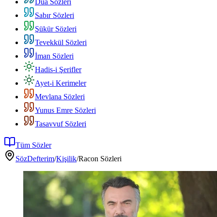
Dua Sözleri
Sabır Sözleri
Şükür Sözleri
Tevekkül Sözleri
İman Sözleri
Hadis-i Şerifler
Ayet-i Kerimeler
Mevlana Sözleri
Yunus Emre Sözleri
Tasavvuf Sözleri
Tüm Sözler
SözDefterim
/
Kişilik
/
Racon Sözleri