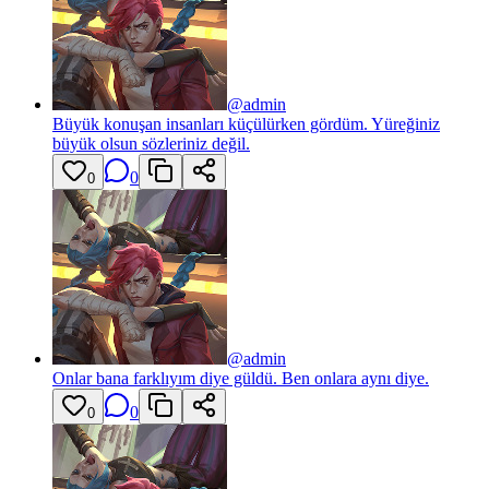
@
admin
Büyük konuşan insanları küçülürken gördüm. Yüreğiniz
büyük olsun sözleriniz değil.
0
0
@
admin
Onlar bana farklıyım diye güldü. Ben onlara aynı diye.
0
0