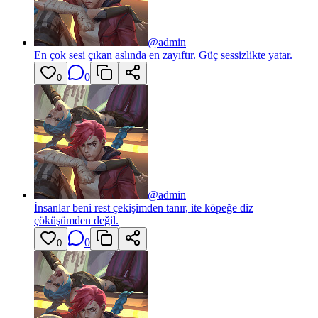
@
admin
En çok sesi çıkan aslında en zayıftır. Güç sessizlikte yatar.
0
0
@
admin
İnsanlar beni rest çekişimden tanır, ite köpeğe diz
çöküşümden değil.
0
0