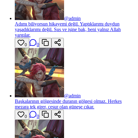
@
admin
Adımı biliyorsun hikayemi değil. Yaptıklarımı duydun
yaşadıklarımı değil. Sus ve işine bak, beni yalnız Allah
yargılar.
0
0
@
admin
Başkalarının gölgesinde duranın gölgesi olmaz. Herkes
mezara tek girer, cesur olan güneşe çıkar.
0
0