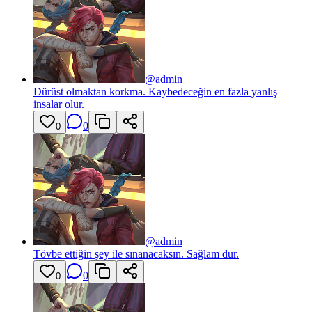
@
admin
Dürüst olmaktan korkma. Kaybedeceğin en fazla yanlış
insalar olur.
0
0
@
admin
Tövbe ettiğin şey ile sınanacaksın. Sağlam dur.
0
0