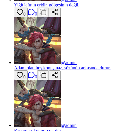
Yiğit lafının eridir, gölgesinin değil.
0
0
@
admin
Adam olan boş konuşmaz, sözünün arkasında durur.
0
0
@
admin
Racon; az konuş, çok dur.