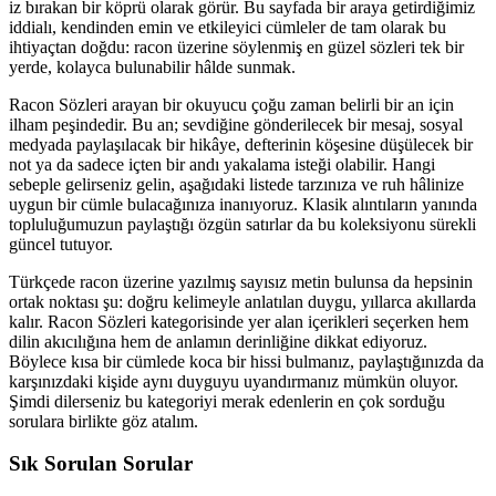
iz bırakan bir köprü olarak görür. Bu sayfada bir araya getirdiğimiz
iddialı, kendinden emin ve etkileyici cümleler de tam olarak bu
ihtiyaçtan doğdu: racon üzerine söylenmiş en güzel sözleri tek bir
yerde, kolayca bulunabilir hâlde sunmak.
Racon Sözleri arayan bir okuyucu çoğu zaman belirli bir an için
ilham peşindedir. Bu an; sevdiğine gönderilecek bir mesaj, sosyal
medyada paylaşılacak bir hikâye, defterinin köşesine düşülecek bir
not ya da sadece içten bir andı yakalama isteği olabilir. Hangi
sebeple gelirseniz gelin, aşağıdaki listede tarzınıza ve ruh hâlinize
uygun bir cümle bulacağınıza inanıyoruz. Klasik alıntıların yanında
topluluğumuzun paylaştığı özgün satırlar da bu koleksiyonu sürekli
güncel tutuyor.
Türkçede racon üzerine yazılmış sayısız metin bulunsa da hepsinin
ortak noktası şu: doğru kelimeyle anlatılan duygu, yıllarca akıllarda
kalır. Racon Sözleri kategorisinde yer alan içerikleri seçerken hem
dilin akıcılığına hem de anlamın derinliğine dikkat ediyoruz.
Böylece kısa bir cümlede koca bir hissi bulmanız, paylaştığınızda da
karşınızdaki kişide aynı duyguyu uyandırmanız mümkün oluyor.
Şimdi dilerseniz bu kategoriyi merak edenlerin en çok sorduğu
sorulara birlikte göz atalım.
Sık Sorulan Sorular