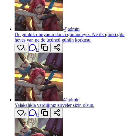
@
admin
Üç günlük dünyanın ikinci günündeyiz. Ne ilk günki gibi
heves var, ne de üçüncü günün korkusu.
0
0
@
admin
Yalakalıkla vardığınız zirveler sizin olsun.
0
0