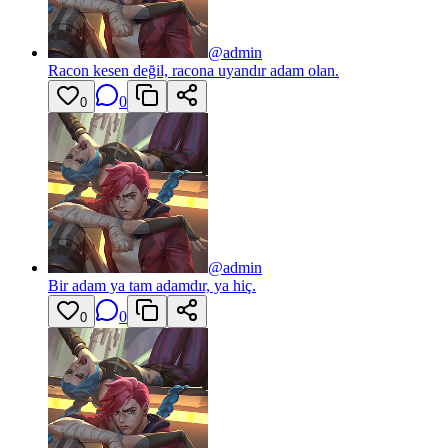
@
admin
Racon kesen değil, racona uyandır adam olan.
0
0
@
admin
Bir adam ya tam adamdır, ya hiç.
0
0