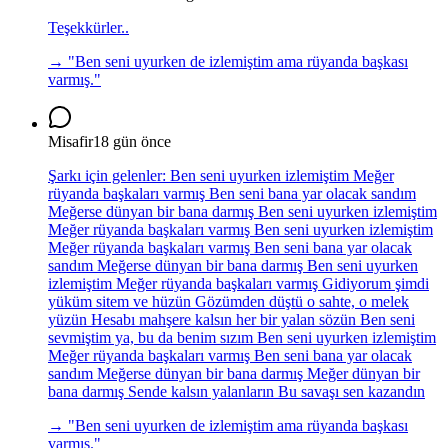
Teşekkürler..
→ "
Ben seni uyurken de izlemiştim ama rüyanda başkası
varmış.
"
Misafir
18 gün önce
Şarkı için gelenler: Ben seni uyurken izlemiştim Meğer
rüyanda başkaları varmış Ben seni bana yar olacak sandım
Meğerse dünyan bir bana darmış Ben seni uyurken izlemiştim
Meğer rüyanda başkaları varmış Ben seni uyurken izlemiştim
Meğer rüyanda başkaları varmış Ben seni bana yar olacak
sandım Meğerse dünyan bir bana darmış Ben seni uyurken
izlemiştim Meğer rüyanda başkaları varmış Gidiyorum şimdi
yüküm sitem ve hüzün Gözümden düştü o sahte, o melek
yüzün Hesabı mahşere kalsın her bir yalan sözün Ben seni
sevmiştim ya, bu da benim sızım Ben seni uyurken izlemiştim
Meğer rüyanda başkaları varmış Ben seni bana yar olacak
sandım Meğerse dünyan bir bana darmış Meğer dünyan bir
bana darmış Sende kalsın yalanların Bu savaşı sen kazandın
→ "
Ben seni uyurken de izlemiştim ama rüyanda başkası
varmış.
"