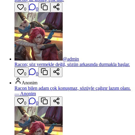
0
0
@
admin
Racon; söz vermekle değil, sözün arkasında durmakla başlar.
0
0
Anonim
Racon bilen adam çok konuşmaz, sözüyle çağırır lazım olanı.
—
Anonim
0
0