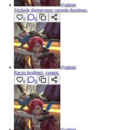
@
admin
Sözünde durmayanın yanında durulmaz.
0
0
@
admin
Racon kesilmez, yaşanır.
0
0
@
admin