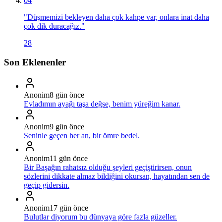
04
"
Düşmemizi bekleyen daha çok kahpe var, onlara inat daha
çok dik duracağız.
"
28
Son Eklenenler
Anonim
8 gün önce
Evladımın ayağı taşa değse, benim yüreğim kanar.
Anonim
9 gün önce
Seninle geçen her an, bir ömre bedel.
Anonim
11 gün önce
Bir Başağın rahatsız olduğu şeyleri geçiştirirsen, onun
sözlerini dikkate almaz bildiğini okursan, hayatından sen de
geçip gidersin.
Anonim
17 gün önce
Bulutlar diyorum bu dünyaya göre fazla güzeller.