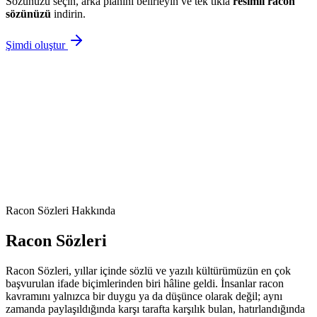
Sözünüzü seçin, arka planını belirleyin ve tek tıkla
resimli
racon
sözünüzü
indirin.
Şimdi oluştur
Racon Sözleri
Hakkında
Racon Sözleri
Racon Sözleri, yıllar içinde sözlü ve yazılı kültürümüzün en çok
başvurulan ifade biçimlerinden biri hâline geldi. İnsanlar racon
kavramını yalnızca bir duygu ya da düşünce olarak değil; aynı
zamanda paylaşıldığında karşı tarafta karşılık bulan, hatırlandığında