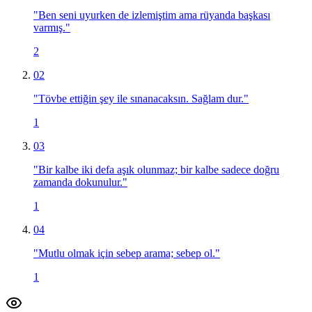
"
Ben seni uyurken de izlemiştim ama rüyanda başkası
varmış.
"
2
02
"
Tövbe ettiğin şey ile sınanacaksın. Sağlam dur.
"
1
03
"
Bir kalbe iki defa aşık olunmaz; bir kalbe sadece doğru
zamanda dokunulur.
"
1
04
"
Mutlu olmak için sebep arama; sebep ol.
"
1