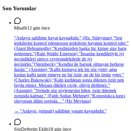
Son Yorumlar
Misafir
12 gün önce
“Anlayış sahibine hayat kaynağıdır.” (Hz. Süleyman) “Sen
tepkilerini kontrol edemezsen tepkilerin hayatını kontrol eder.”
(Ataol Behramoğlu) “Kendinizden başka hiç kimse size barış
getiremez.”(Ralp Waldo Emerson) ”İnsanlar kendileriyle iyi
geçindikleri sürece çevresindekilerle de iyi
geçinirler.”(Steinbeck) “Kendisi ile barışık olmayan herkese
darılır.” (Anonim) “Kalbi kırmaya tek bir söz yeter; ama
kırılan kalbi tamir etmeye ne bir özür, ne de bir ömür yeter.”
(Charles Bukowski) “Kalp kırdıktan sonra dilenen özür pek
fayda etmez. Mezara dikilen çiçek, ölüyü diriltmez.”
(Anonim) "Yerinde söz söylemesini bilen, özür dilemek
zorunda kalmaz." (Fatih Sultan Mehmet) “Konuştukça kırıcı
oluyorsan dilini sorgula…” (Hz Mevlana)
→ "
Anlayış, (empati) sahibine yaşam kaynağıdır.
"
SözDefterim Ekibi
18 gün önce