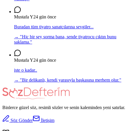
Mustafa Y
24 gün önce
Buradan tüm tiyatro sanatçılarına sevgiler...
→ "
Hiç bir şey sorma bana, sende tiyatrocu çıktın bunu
saklama.
"
Mustafa Y
24 gün önce
işte o kadar..
→ "
Bir delikanlı, kendi yarasıyla başkasına merhem olur.
"
Binlerce güzel söz, resimli sözler ve senin kaleminden yeni satırlar.
Söz Gönder
İletişim