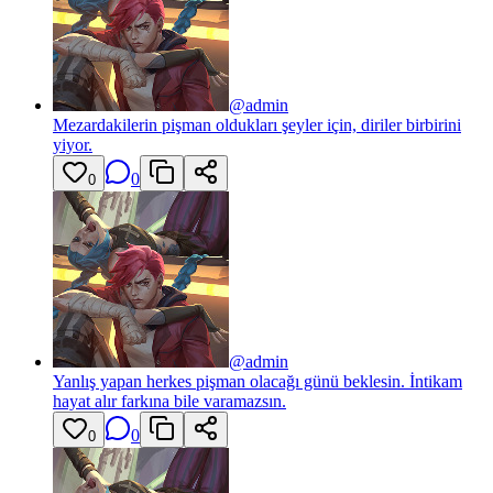
@
admin
Mezardakilerin pişman oldukları şeyler için, diriler birbirini
yiyor.
0
0
@
admin
Yanlış yapan herkes pişman olacağı günü beklesin. İntikam
hayat alır farkına bile varamazsın.
0
0