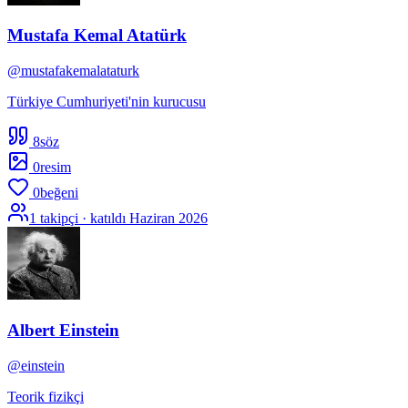
Mustafa Kemal Atatürk
@
mustafakemalataturk
Türkiye Cumhuriyeti'nin kurucusu
8
söz
0
resim
0
beğeni
1
takipçi · katıldı
Haziran 2026
Albert Einstein
@
einstein
Teorik fizikçi