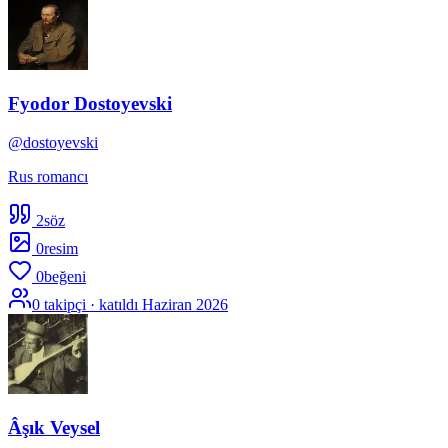
Fyodor Dostoyevski
@
dostoyevski
Rus romancı
2
söz
0
resim
0
beğeni
0
takipçi · katıldı
Haziran 2026
Âşık Veysel