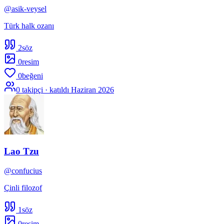
@
asik-veysel
Türk halk ozanı
2
söz
0
resim
0
beğeni
0
takipçi · katıldı
Haziran 2026
Lao Tzu
@
confucius
Çinli filozof
1
söz
0
resim