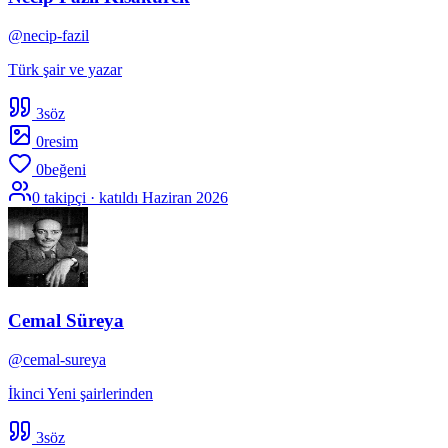
@
necip-fazil
Türk şair ve yazar
3
söz
0
resim
0
beğeni
0
takipçi · katıldı
Haziran 2026
Cemal Süreya
@
cemal-sureya
İkinci Yeni şairlerinden
3
söz