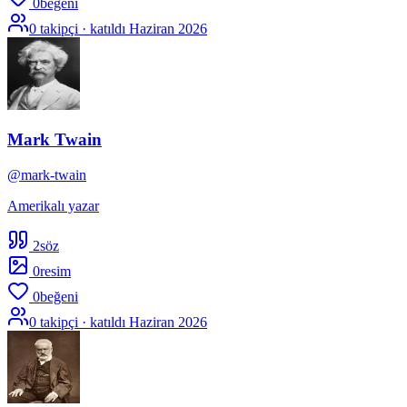
0
beğeni
0
takipçi · katıldı
Haziran 2026
Mark Twain
@
mark-twain
Amerikalı yazar
2
söz
0
resim
0
beğeni
0
takipçi · katıldı
Haziran 2026