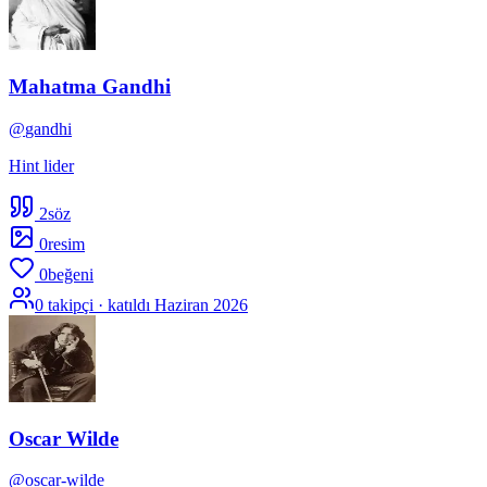
Mahatma Gandhi
@
gandhi
Hint lider
2
söz
0
resim
0
beğeni
0
takipçi · katıldı
Haziran 2026
Oscar Wilde
@
oscar-wilde