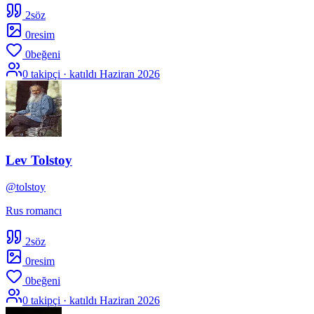
2
söz
0
resim
0
beğeni
0
takipçi · katıldı
Haziran 2026
Lev Tolstoy
@
tolstoy
Rus romancı
2
söz
0
resim
0
beğeni
0
takipçi · katıldı
Haziran 2026