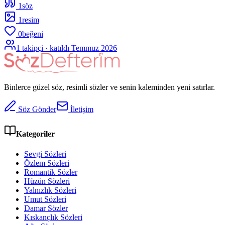
1
söz
1
resim
0
beğeni
1
takipçi · katıldı
Temmuz 2026
Binlerce güzel söz, resimli sözler ve senin kaleminden yeni satırlar.
Söz Gönder
İletişim
Kategoriler
Sevgi Sözleri
Özlem Sözleri
Romantik Sözler
Hüzün Sözleri
Yalnızlık Sözleri
Umut Sözleri
Damar Sözler
Kıskançlık Sözleri