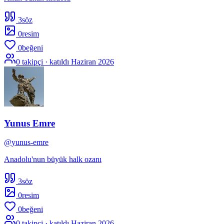
3
söz
0
resim
0
beğeni
0
takipçi · katıldı
Haziran 2026
Yunus Emre
@
yunus-emre
Anadolu'nun büyük halk ozanı
3
söz
0
resim
0
beğeni
0
takipçi · katıldı
Haziran 2026