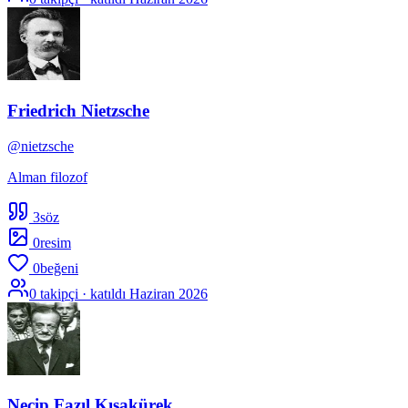
Friedrich Nietzsche
@
nietzsche
Alman filozof
3
söz
0
resim
0
beğeni
0
takipçi · katıldı
Haziran 2026
Necip Fazıl Kısakürek