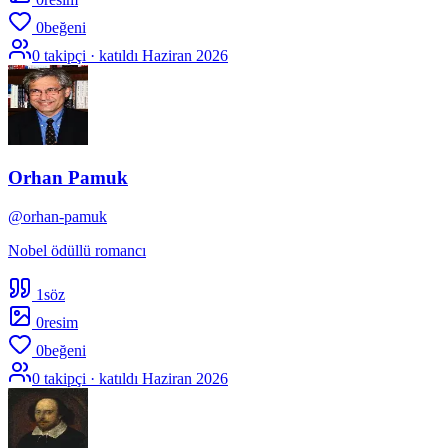
0
beğeni
0
takipçi · katıldı
Haziran 2026
Orhan Pamuk
@
orhan-pamuk
Nobel ödüllü romancı
1
söz
0
resim
0
beğeni
0
takipçi · katıldı
Haziran 2026