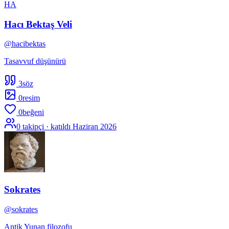
HA
Hacı Bektaş Veli
@
hacibektas
Tasavvuf düşünürü
3
söz
0
resim
0
beğeni
0
takipçi · katıldı
Haziran 2026
Sokrates
@
sokrates
Antik Yunan filozofu