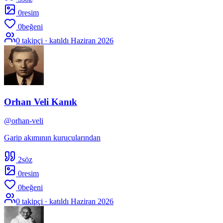
0
resim
0
beğeni
0
takipçi · katıldı
Haziran 2026
Orhan Veli Kanık
@
orhan-veli
Garip akımının kurucularından
2
söz
0
resim
0
beğeni
0
takipçi · katıldı
Haziran 2026