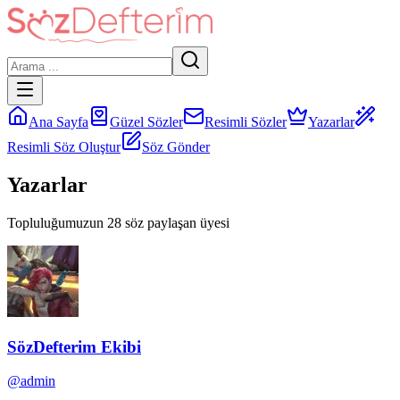
Ana Sayfa
Güzel Sözler
Resimli Sözler
Yazarlar
Resimli Söz Oluştur
Söz Gönder
Yazarlar
Topluluğumuzun
28
söz paylaşan üyesi
SözDefterim Ekibi
@
admin