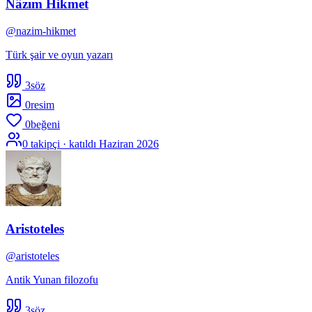
Nâzım Hikmet
@
nazim-hikmet
Türk şair ve oyun yazarı
3
söz
0
resim
0
beğeni
0
takipçi · katıldı
Haziran 2026
Aristoteles
@
aristoteles
Antik Yunan filozofu
3
söz