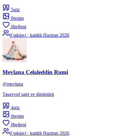
5
söz
0
resim
0
beğeni
0
takipçi · katıldı
Haziran 2026
Mevlana Celaleddin Rumi
@
mevlana
Tasavvuf şairi ve düşünürü
4
söz
0
resim
0
beğeni
0
takipçi · katıldı
Haziran 2026