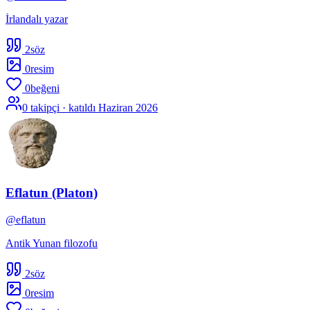
İrlandalı yazar
2
söz
0
resim
0
beğeni
0
takipçi · katıldı
Haziran 2026
Eflatun (Platon)
@
eflatun
Antik Yunan filozofu
2
söz
0
resim