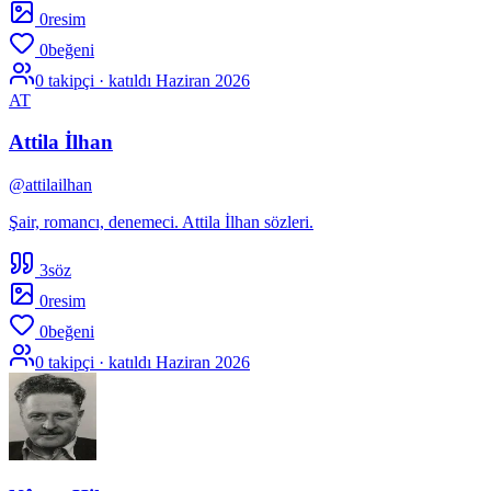
0
resim
0
beğeni
0
takipçi · katıldı
Haziran 2026
AT
Attila İlhan
@
attilailhan
Şair, romancı, denemeci. Attila İlhan sözleri.
3
söz
0
resim
0
beğeni
0
takipçi · katıldı
Haziran 2026