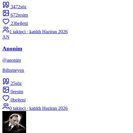
3472
söz
672
resim
23
beğeni
1
takipçi · katıldı
Haziran 2026
AN
Anonim
@
anonim
Bilinmeyen
25
söz
0
resim
0
beğeni
0
takipçi · katıldı
Haziran 2026