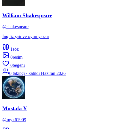
William Shakespeare
@
shakespeare
İngiliz şair ve oyun yazarı
1
söz
0
resim
0
beğeni
0
takipçi · katıldı
Haziran 2026
Mustafa Y
@
myk61909