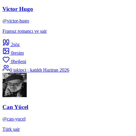
Victor Hugo
@
victor-hugo
Fransız romancı ve şair
2
söz
0
resim
0
beğeni
0
takipçi · katıldı
Haziran 2026
Can Yücel
@
can-yucel
Türk şair