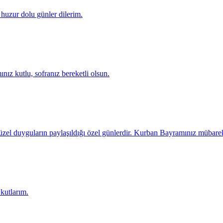
 huzur dolu günler dilerim.
ız kutlu, sofranız bereketli olsun.
 güzel duyguların paylaşıldığı özel günlerdir. Kurban Bayramınız mübare
 kutlarım.