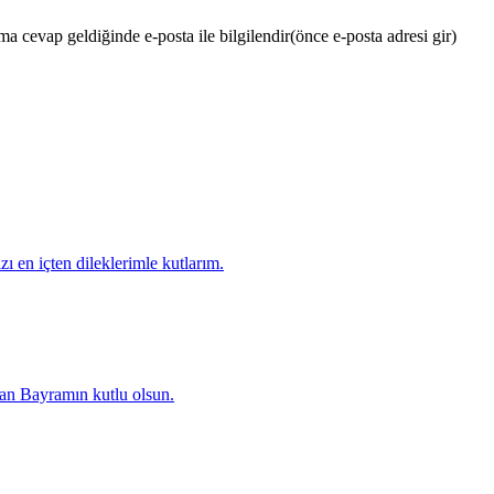
 cevap geldiğinde e-posta ile bilgilendir
(önce e-posta adresi gir)
ı en içten dileklerimle kutlarım.
ban Bayramın kutlu olsun.