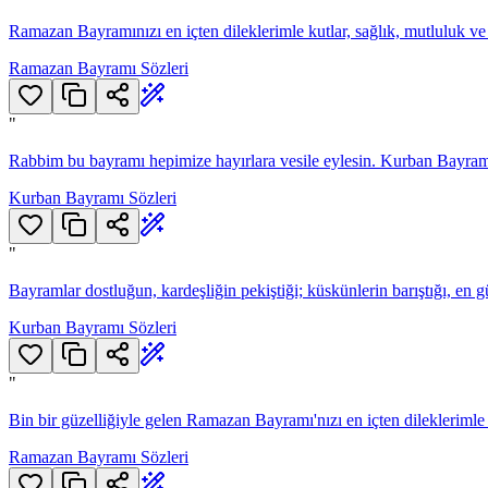
Ramazan Bayramınızı en içten dileklerimle kutlar, sağlık, mutluluk ve
Ramazan Bayramı Sözleri
"
Rabbim bu bayramı hepimize hayırlara vesile eylesin. Kurban Bayramın
Kurban Bayramı Sözleri
"
Bayramlar dostluğun, kardeşliğin pekiştiği; küskünlerin barıştığı, en
Kurban Bayramı Sözleri
"
Bin bir güzelliğiyle gelen Ramazan Bayramı'nızı en içten dileklerimle
Ramazan Bayramı Sözleri