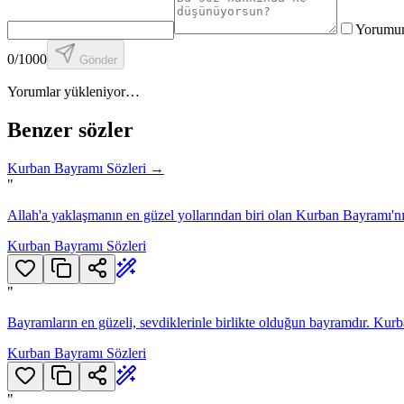
Yorumuma
0
/1000
Gönder
Yorumlar yükleniyor…
Benzer sözler
Kurban Bayramı Sözleri
→
"
Allah'a yaklaşmanın en güzel yollarından biri olan Kurban Bayramı'nız
Kurban Bayramı Sözleri
"
Bayramların en güzeli, sevdiklerinle birlikte olduğun bayramdır. Kur
Kurban Bayramı Sözleri
"