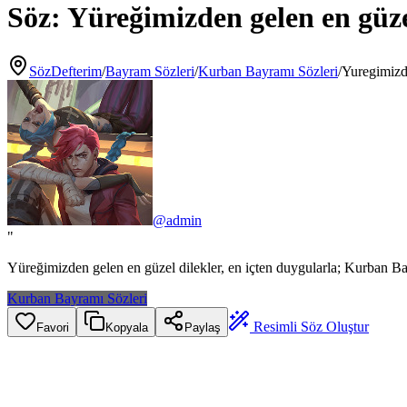
Söz:
Yüreğimizden gelen en güze
SözDefterim
/
Bayram Sözleri
/
Kurban Bayramı Sözleri
/
Yuregimiz
@
admin
"
Yüreğimizden gelen en güzel dilekler, en içten duygularla; Kurban Ba
Kurban Bayramı Sözleri
Resimli Söz Oluştur
Favori
Kopyala
Paylaş