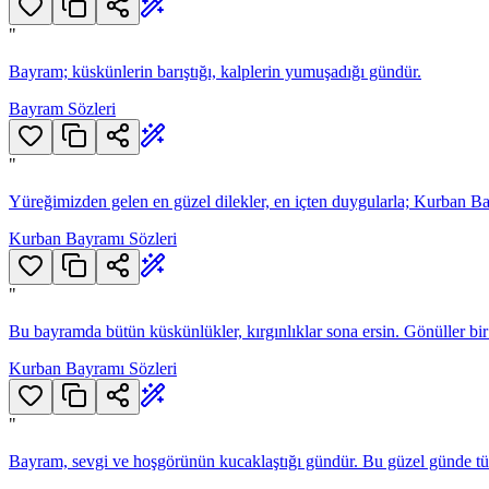
"
Bayram; küskünlerin barıştığı, kalplerin yumuşadığı gündür.
Bayram Sözleri
"
Yüreğimizden gelen en güzel dilekler, en içten duygularla; Kurban Ba
Kurban Bayramı Sözleri
"
Bu bayramda bütün küskünlükler, kırgınlıklar sona ersin. Gönüller bir 
Kurban Bayramı Sözleri
"
Bayram, sevgi ve hoşgörünün kucaklaştığı gündür. Bu güzel günde tüm 