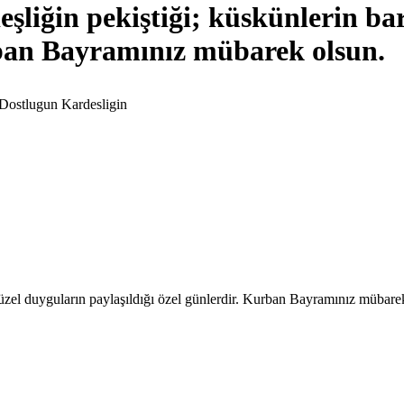
liğin pekiştiği; küskünlerin bar
urban Bayramınız mübarek olsun.
Dostlugun Kardesligin
 güzel duyguların paylaşıldığı özel günlerdir. Kurban Bayramınız mübare