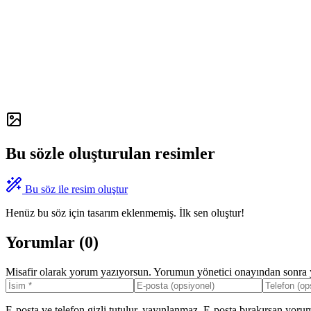
Bu sözle oluşturulan resimler
Bu söz ile resim oluştur
Henüz bu söz için tasarım eklenmemiş. İlk sen oluştur!
Yorumlar (
0
)
Misafir olarak yorum yazıyorsun. Yorumun yönetici onayından sonra y
E-posta ve telefon gizli tutulur, yayınlanmaz. E-posta bırakırsan yorum