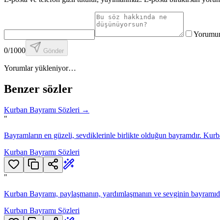
Yorumuma
0
/1000
Gönder
Yorumlar yükleniyor…
Benzer sözler
Kurban Bayramı Sözleri
→
"
Bayramların en güzeli, sevdiklerinle birlikte olduğun bayramdır. Kur
Kurban Bayramı Sözleri
"
Kurban Bayramı, paylaşmanın, yardımlaşmanın ve sevginin bayramıdır
Kurban Bayramı Sözleri