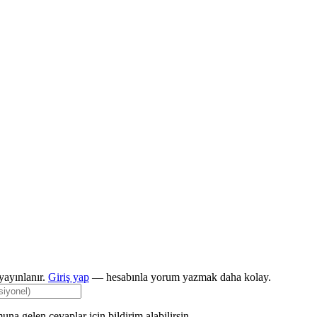
ayınlanır.
Giriş yap
— hesabınla yorum yazmak daha kolay.
una gelen cevaplar için bildirim alabilirsin.