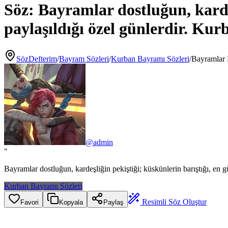
Söz:
Bayramlar dostluğun, kardeş
paylaşıldığı özel günlerdir. K
SözDefterim
/
Bayram Sözleri
/
Kurban Bayramı Sözleri
/
Bayramlar 
@
admin
"
Bayramlar dostluğun, kardeşliğin pekiştiği; küskünlerin barıştığı, en
Kurban Bayramı Sözleri
Resimli Söz Oluştur
Favori
Kopyala
Paylaş