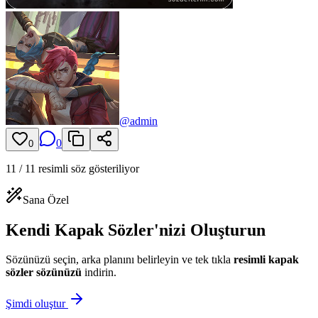
@
admin
0
0
11
/
11
resimli söz gösteriliyor
Sana Özel
Kendi Kapak Sözler'nizi Oluşturun
Sözünüzü seçin, arka planını belirleyin ve tek tıkla
resimli
kapak
sözler
sözünüzü
indirin.
Şimdi oluştur