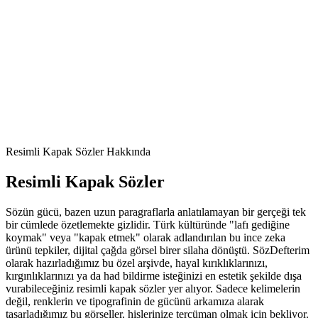
Resimli
Kapak Sözler
Hakkında
Resimli
Kapak Sözler
Sözün gücü, bazen uzun paragraflarla anlatılamayan bir gerçeği tek
bir cümlede özetlemekte gizlidir. Türk kültüründe "lafı gediğine
koymak" veya "kapak etmek" olarak adlandırılan bu ince zeka
ürünü tepkiler, dijital çağda görsel birer silaha dönüştü. SözDefterim
olarak hazırladığımız bu özel arşivde, hayal kırıklıklarınızı,
kırgınlıklarınızı ya da had bildirme isteğinizi en estetik şekilde dışa
vurabileceğiniz resimli kapak sözler yer alıyor. Sadece kelimelerin
değil, renklerin ve tipografinin de gücünü arkamıza alarak
tasarladığımız bu görseller, hislerinize tercüman olmak için bekliyor.