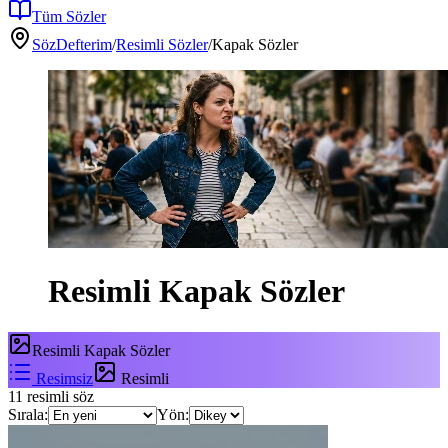
Tüm Sözler
SözDefterim
/
Resimli Sözler
/
Kapak Sözler
Resimli
Kapak Sözler
Resimli
Kapak Sözler
Resimsiz
Resimli
11
resimli söz
Sırala:
Yön: