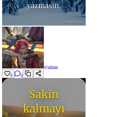
@
admin
0
0