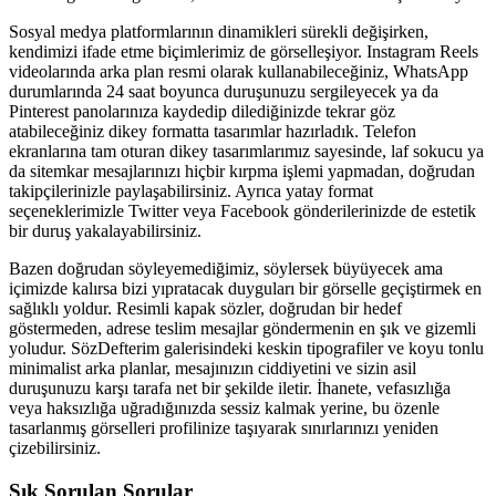
Sosyal medya platformlarının dinamikleri sürekli değişirken,
kendimizi ifade etme biçimlerimiz de görselleşiyor. Instagram Reels
videolarında arka plan resmi olarak kullanabileceğiniz, WhatsApp
durumlarında 24 saat boyunca duruşunuzu sergileyecek ya da
Pinterest panolarınıza kaydedip dilediğinizde tekrar göz
atabileceğiniz dikey formatta tasarımlar hazırladık. Telefon
ekranlarına tam oturan dikey tasarımlarımız sayesinde, laf sokucu ya
da sitemkar mesajlarınızı hiçbir kırpma işlemi yapmadan, doğrudan
takipçilerinizle paylaşabilirsiniz. Ayrıca yatay format
seçeneklerimizle Twitter veya Facebook gönderilerinizde de estetik
bir duruş yakalayabilirsiniz.
Bazen doğrudan söyleyemediğimiz, söylersek büyüyecek ama
içimizde kalırsa bizi yıpratacak duyguları bir görselle geçiştirmek en
sağlıklı yoldur. Resimli kapak sözler, doğrudan bir hedef
göstermeden, adrese teslim mesajlar göndermenin en şık ve gizemli
yoludur. SözDefterim galerisindeki keskin tipografiler ve koyu tonlu
minimalist arka planlar, mesajınızın ciddiyetini ve sizin asil
duruşunuzu karşı tarafa net bir şekilde iletir. İhanete, vefasızlığa
veya haksızlığa uğradığınızda sessiz kalmak yerine, bu özenle
tasarlanmış görselleri profilinize taşıyarak sınırlarınızı yeniden
çizebilirsiniz.
Sık Sorulan Sorular