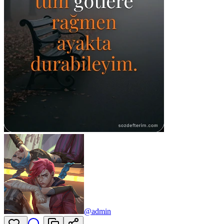
@
admin