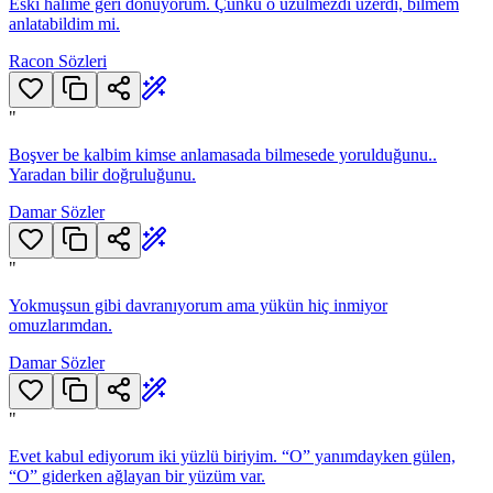
Eski halime geri dönüyorum. Çünkü o üzülmezdi üzerdi, bilmem
anlatabildim mi.
Racon Sözleri
"
Boşver be kalbim kimse anlamasada bilmesede yorulduğunu..
Yaradan bilir doğruluğunu.
Damar Sözler
"
Yokmuşsun gibi davranıyorum ama yükün hiç inmiyor
omuzlarımdan.
Damar Sözler
"
Evet kabul ediyorum iki yüzlü biriyim. “O” yanımdayken gülen,
“O” giderken ağlayan bir yüzüm var.