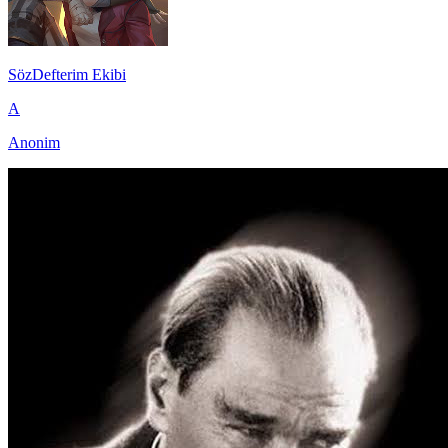
SözDefterim Ekibi
A
Anonim