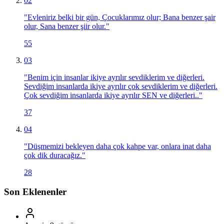
02
"
Evleniriz belki bir gün, Çocuklarımız olur; Bana benzer şair
olur, Sana benzer şiir olur.
"
55
03
"
Benim için insanlar ikiye ayrılır sevdiklerim ve diğerleri.
Sevdiğim insanlarda ikiye ayrılır çok sevdiklerim ve diğerleri.
Çok sevdiğim insanlarda ikiye ayrılır SEN ve diğerleri..
"
37
04
"
Düşmemizi bekleyen daha çok kahpe var, onlara inat daha
çok dik duracağız.
"
28
Son Eklenenler