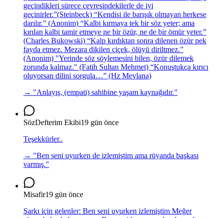
geçindikleri sürece çevresindekilerle de iyi
geçinirler.”(Steinbeck) “Kendisi ile barışık olmayan herkese
darılır.” (Anonim) “Kalbi kırmaya tek bir söz yeter; ama
kırılan kalbi tamir etmeye ne bir özür, ne de bir ömür yeter.”
(Charles Bukowski) “Kalp kırdıktan sonra dilenen özür pek
fayda etmez. Mezara dikilen çiçek, ölüyü diriltmez.”
(Anonim) "Yerinde söz söylemesini bilen, özür dilemek
zorunda kalmaz." (Fatih Sultan Mehmet) “Konuştukça kırıcı
oluyorsan dilini sorgula…” (Hz Mevlana)
→ "
Anlayış, (empati) sahibine yaşam kaynağıdır.
"
SözDefterim Ekibi
19 gün önce
Teşekkürler..
→ "
Ben seni uyurken de izlemiştim ama rüyanda başkası
varmış.
"
Misafir
19 gün önce
Şarkı için gelenler: Ben seni uyurken izlemiştim Meğer