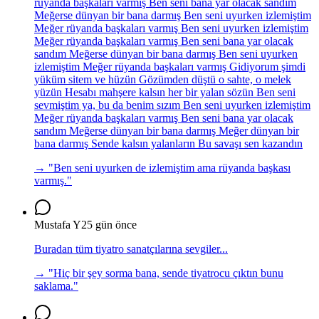
rüyanda başkaları varmış Ben seni bana yar olacak sandım
Meğerse dünyan bir bana darmış Ben seni uyurken izlemiştim
Meğer rüyanda başkaları varmış Ben seni uyurken izlemiştim
Meğer rüyanda başkaları varmış Ben seni bana yar olacak
sandım Meğerse dünyan bir bana darmış Ben seni uyurken
izlemiştim Meğer rüyanda başkaları varmış Gidiyorum şimdi
yüküm sitem ve hüzün Gözümden düştü o sahte, o melek
yüzün Hesabı mahşere kalsın her bir yalan sözün Ben seni
sevmiştim ya, bu da benim sızım Ben seni uyurken izlemiştim
Meğer rüyanda başkaları varmış Ben seni bana yar olacak
sandım Meğerse dünyan bir bana darmış Meğer dünyan bir
bana darmış Sende kalsın yalanların Bu savaşı sen kazandın
→ "
Ben seni uyurken de izlemiştim ama rüyanda başkası
varmış.
"
Mustafa Y
25 gün önce
Buradan tüm tiyatro sanatçılarına sevgiler...
→ "
Hiç bir şey sorma bana, sende tiyatrocu çıktın bunu
saklama.
"