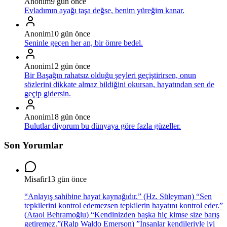
Anonim
9 gün önce
Evladımın ayağı taşa değse, benim yüreğim kanar.
Anonim
10 gün önce
Seninle geçen her an, bir ömre bedel.
Anonim
12 gün önce
Bir Başağın rahatsız olduğu şeyleri geçiştirirsen, onun
sözlerini dikkate almaz bildiğini okursan, hayatından sen de
geçip gidersin.
Anonim
18 gün önce
Bulutlar diyorum bu dünyaya göre fazla güzeller.
Son Yorumlar
Misafir
13 gün önce
“Anlayış sahibine hayat kaynağıdır.” (Hz. Süleyman) “Sen
tepkilerini kontrol edemezsen tepkilerin hayatını kontrol eder.”
(Ataol Behramoğlu) “Kendinizden başka hiç kimse size barış
getiremez.”(Ralp Waldo Emerson) ”İnsanlar kendileriyle iyi