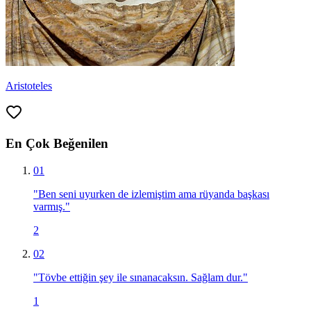
Aristoteles
En Çok Beğenilen
01
"
Ben seni uyurken de izlemiştim ama rüyanda başkası
varmış.
"
2
02
"
Tövbe ettiğin şey ile sınanacaksın. Sağlam dur.
"
1