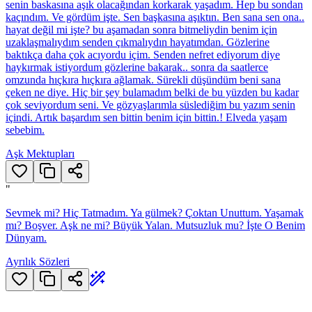
senin baskasına aşık olacağından korkarak yaşadım. Hep bu sondan
kaçındım. Ve gördüm işte. Sen başkasına aşıktın. Ben sana sen ona..
hayat değil mi işte? bu aşamadan sonra bitmeliydin benim için
uzaklaşmalıydım senden çıkmalıydın hayatımdan. Gözlerine
baktıkça daha çok acıyordu içim. Senden nefret ediyorum diye
haykırmak istiyordum gözlerine bakarak.. sonra da saatlerce
omzunda hıçkıra hıçkıra ağlamak. Sürekli düşündüm beni sana
çeken ne diye. Hiç bir şey bulamadım belki de bu yüzden bu kadar
çok seviyordum seni. Ve gözyaşlarımla süslediğim bu yazım senin
içindi. Artık başardım sen bittin benim için bittin.! Elveda yaşam
sebebim.
Aşk Mektupları
"
Sevmek mi? Hiç Tatmadım. Ya gülmek? Çoktan Unuttum. Yaşamak
mı? Boşver. Aşk ne mi? Büyük Yalan. Mutsuzluk mu? İşte O Benim
Dünyam.
Ayrılık Sözleri