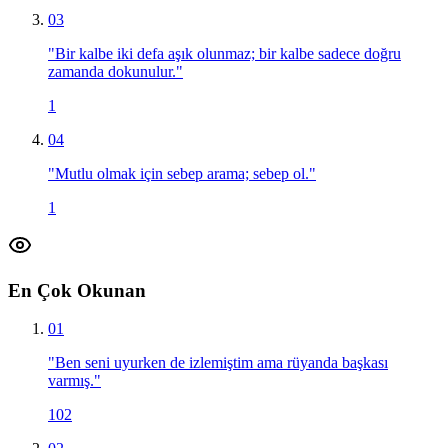
03
"
Bir kalbe iki defa aşık olunmaz; bir kalbe sadece doğru
zamanda dokunulur.
"
1
04
"
Mutlu olmak için sebep arama; sebep ol.
"
1
En Çok Okunan
01
"
Ben seni uyurken de izlemiştim ama rüyanda başkası
varmış.
"
102