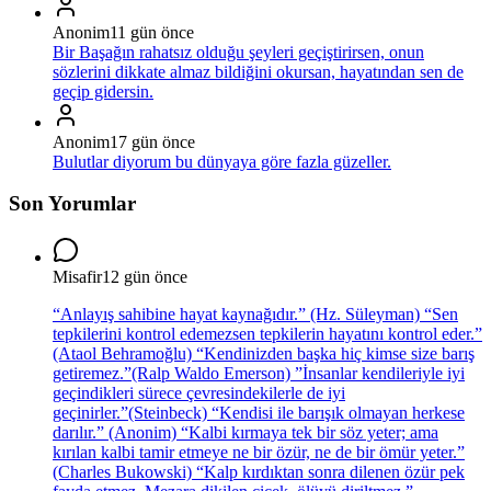
Anonim
11 gün önce
Bir Başağın rahatsız olduğu şeyleri geçiştirirsen, onun
sözlerini dikkate almaz bildiğini okursan, hayatından sen de
geçip gidersin.
Anonim
17 gün önce
Bulutlar diyorum bu dünyaya göre fazla güzeller.
Son Yorumlar
Misafir
12 gün önce
“Anlayış sahibine hayat kaynağıdır.” (Hz. Süleyman) “Sen
tepkilerini kontrol edemezsen tepkilerin hayatını kontrol eder.”
(Ataol Behramoğlu) “Kendinizden başka hiç kimse size barış
getiremez.”(Ralp Waldo Emerson) ”İnsanlar kendileriyle iyi
geçindikleri sürece çevresindekilerle de iyi
geçinirler.”(Steinbeck) “Kendisi ile barışık olmayan herkese
darılır.” (Anonim) “Kalbi kırmaya tek bir söz yeter; ama
kırılan kalbi tamir etmeye ne bir özür, ne de bir ömür yeter.”
(Charles Bukowski) “Kalp kırdıktan sonra dilenen özür pek