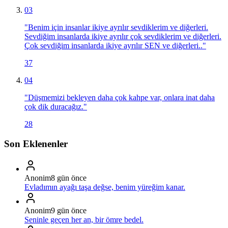
03
"
Benim için insanlar ikiye ayrılır sevdiklerim ve diğerleri.
Sevdiğim insanlarda ikiye ayrılır çok sevdiklerim ve diğerleri.
Çok sevdiğim insanlarda ikiye ayrılır SEN ve diğerleri..
"
37
04
"
Düşmemizi bekleyen daha çok kahpe var, onlara inat daha
çok dik duracağız.
"
28
Son Eklenenler
Anonim
8 gün önce
Evladımın ayağı taşa değse, benim yüreğim kanar.
Anonim
9 gün önce
Seninle geçen her an, bir ömre bedel.