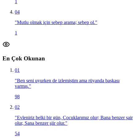
1
04
"
Mutlu olmak için sebep arama; sebep ol.
"
1
En Çok Okunan
01
"
Ben seni uyurken de izlemiştim ama rüyanda başkası
varmış.
"
98
02
"
Evleniriz belki bir gün, Çocuklarımız olur; Bana benzer şair
olur, Sana benzer şiir olur.
"
54