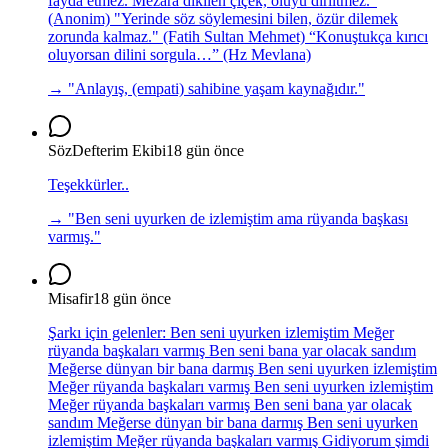
fayda etmez. Mezara dikilen çiçek, ölüyü diriltmez.”
(Anonim) "Yerinde söz söylemesini bilen, özür dilemek
zorunda kalmaz." (Fatih Sultan Mehmet) “Konuştukça kırıcı
oluyorsan dilini sorgula…” (Hz Mevlana)
→ "
Anlayış, (empati) sahibine yaşam kaynağıdır.
"
SözDefterim Ekibi
18 gün önce
Teşekkürler..
→ "
Ben seni uyurken de izlemiştim ama rüyanda başkası
varmış.
"
Misafir
18 gün önce
Şarkı için gelenler: Ben seni uyurken izlemiştim Meğer
rüyanda başkaları varmış Ben seni bana yar olacak sandım
Meğerse dünyan bir bana darmış Ben seni uyurken izlemiştim
Meğer rüyanda başkaları varmış Ben seni uyurken izlemiştim
Meğer rüyanda başkaları varmış Ben seni bana yar olacak
sandım Meğerse dünyan bir bana darmış Ben seni uyurken
izlemiştim Meğer rüyanda başkaları varmış Gidiyorum şimdi