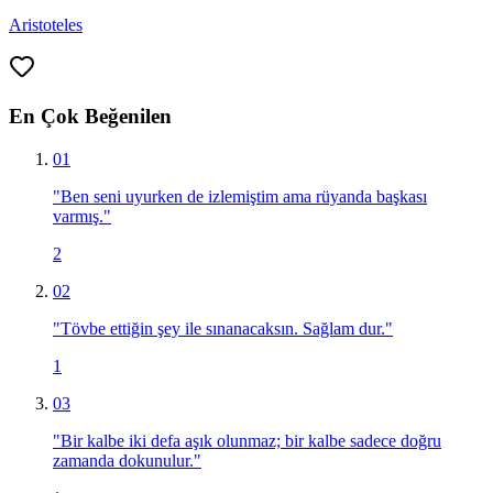
Aristoteles
En Çok Beğenilen
01
"
Ben seni uyurken de izlemiştim ama rüyanda başkası
varmış.
"
2
02
"
Tövbe ettiğin şey ile sınanacaksın. Sağlam dur.
"
1
03
"
Bir kalbe iki defa aşık olunmaz; bir kalbe sadece doğru
zamanda dokunulur.
"