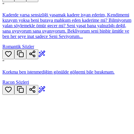
"
Kaderde varsa sensizliği yaşamak kadere isyan ederim, Kendimemi
kızayım yoksa beni buraya mahkum eden kaderime mi? Bilmiyorum
yalan söylemekle ömür geçer mi? Seni yaşat bana yalnızlığı değil,
sana uyuyorum sana uyanıyorum. Bekliyorum seni binbir ümitle ve
ben her şeye inat sadece Seni Seviyorum...
Romantik Sözler
"
Korkma ben istenmediğim gönülde gölgemi bile bırakmam.
Racon Sözleri