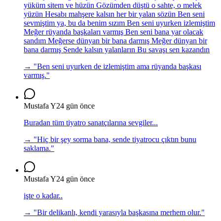
yüküm sitem ve hüzün Gözümden düştü o sahte, o melek
yüzün Hesabı mahşere kalsın her bir yalan sözün Ben seni
sevmiştim ya, bu da benim sızım Ben seni uyurken izlemiştim
Meğer rüyanda başkaları varmış Ben seni bana yar olacak
sandım Meğerse dünyan bir bana darmış Meğer dünyan bir
bana darmış Sende kalsın yalanların Bu savaşı sen kazandın
→ "
Ben seni uyurken de izlemiştim ama rüyanda başkası
varmış.
"
Mustafa Y
24 gün önce
Buradan tüm tiyatro sanatçılarına sevgiler...
→ "
Hiç bir şey sorma bana, sende tiyatrocu çıktın bunu
saklama.
"
Mustafa Y
24 gün önce
işte o kadar..
→ "
Bir delikanlı, kendi yarasıyla başkasına merhem olur.
"