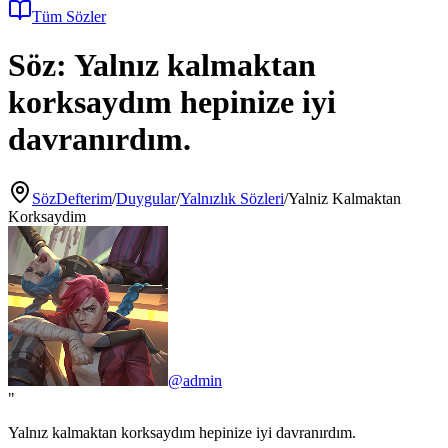
Tüm Sözler
Söz:
Yalnız kalmaktan
korksaydım hepinize iyi
davranırdım.
SözDefterim
/
Duygular
/
Yalnızlık Sözleri
/
Yalniz Kalmaktan
Korksaydim
@
admin
"
Yalnız kalmaktan korksaydım hepinize iyi davranırdım.