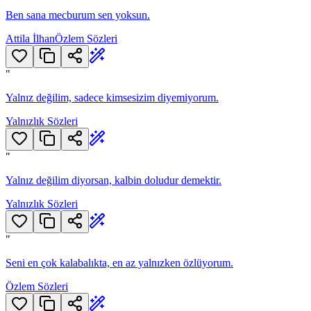
Ben sana mecburum sen yoksun.
Attila İlhan
Özlem Sözleri
"
Yalnız değilim, sadece kimsesizim diyemiyorum.
Yalnızlık Sözleri
"
Yalnız değilim diyorsan, kalbin doludur demektir.
Yalnızlık Sözleri
"
Seni en çok kalabalıkta, en az yalnızken özlüyorum.
Özlem Sözleri