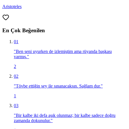
Aristoteles
En Çok Beğenilen
01
"
Ben seni uyurken de izlemiştim ama rüyanda başkası
varmış.
"
2
02
"
Tövbe ettiğin şey ile sınanacaksın. Sağlam dur.
"
1
03
"
Bir kalbe iki defa aşık olunmaz; bir kalbe sadece doğru
zamanda dokunulur.
"