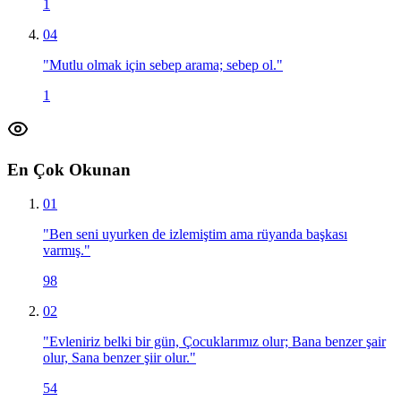
1
04
"
Mutlu olmak için sebep arama; sebep ol.
"
1
En Çok Okunan
01
"
Ben seni uyurken de izlemiştim ama rüyanda başkası
varmış.
"
98
02
"
Evleniriz belki bir gün, Çocuklarımız olur; Bana benzer şair
olur, Sana benzer şiir olur.
"
54