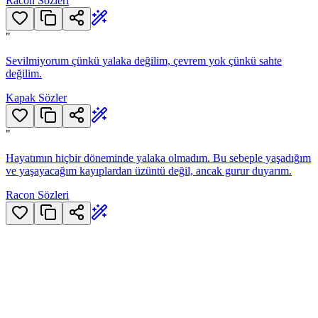
Racon Sözleri
"
Sevilmiyorum çünkü yalaka değilim, çevrem yok çünkü sahte
değilim.
Kapak Sözler
"
Hayatımın hiçbir döneminde yalaka olmadım. Bu sebeple yaşadığım
ve yaşayacağım kayıplardan üzüntü değil, ancak gurur duyarım.
Racon Sözleri