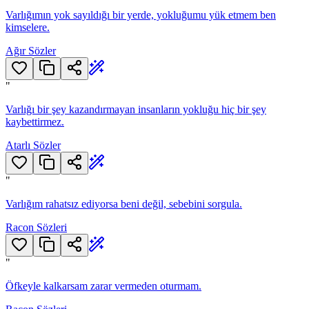
Varlığımın yok sayıldığı bir yerde, yokluğumu yük etmem ben
kimselere.
Ağır Sözler
"
Varlığı bir şey kazandırmayan insanların yokluğu hiç bir şey
kaybettirmez.
Atarlı Sözler
"
Varlığım rahatsız ediyorsa beni değil, sebebini sorgula.
Racon Sözleri
"
Öfkeyle kalkarsam zarar vermeden oturmam.