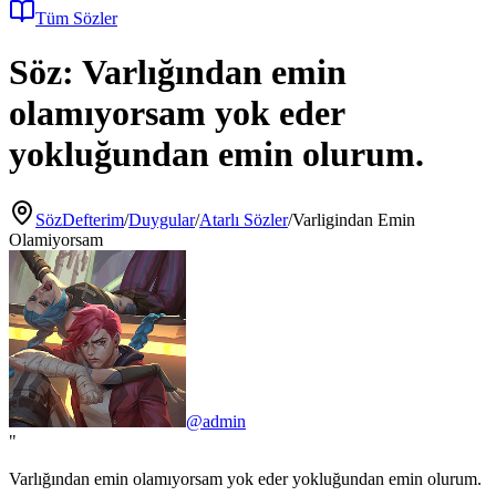
Tüm Sözler
Söz:
Varlığından emin
olamıyorsam yok eder
yokluğundan emin olurum.
SözDefterim
/
Duygular
/
Atarlı Sözler
/
Varligindan Emin
Olamiyorsam
@
admin
"
Varlığından emin olamıyorsam yok eder yokluğundan emin olurum.