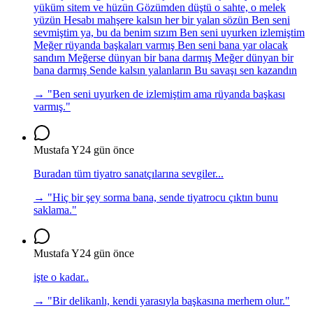
yüküm sitem ve hüzün Gözümden düştü o sahte, o melek
yüzün Hesabı mahşere kalsın her bir yalan sözün Ben seni
sevmiştim ya, bu da benim sızım Ben seni uyurken izlemiştim
Meğer rüyanda başkaları varmış Ben seni bana yar olacak
sandım Meğerse dünyan bir bana darmış Meğer dünyan bir
bana darmış Sende kalsın yalanların Bu savaşı sen kazandın
→ "
Ben seni uyurken de izlemiştim ama rüyanda başkası
varmış.
"
Mustafa Y
24 gün önce
Buradan tüm tiyatro sanatçılarına sevgiler...
→ "
Hiç bir şey sorma bana, sende tiyatrocu çıktın bunu
saklama.
"
Mustafa Y
24 gün önce
işte o kadar..
→ "
Bir delikanlı, kendi yarasıyla başkasına merhem olur.
"