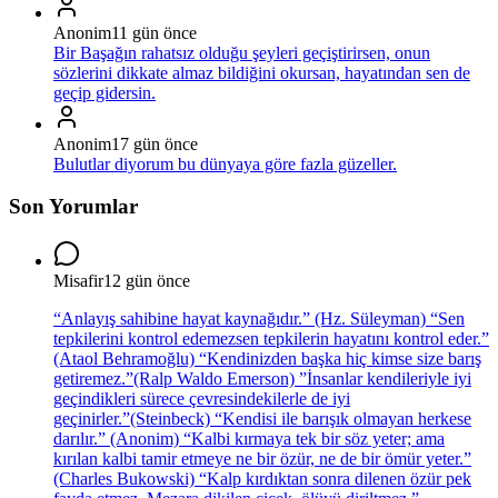
Anonim
11 gün önce
Bir Başağın rahatsız olduğu şeyleri geçiştirirsen, onun
sözlerini dikkate almaz bildiğini okursan, hayatından sen de
geçip gidersin.
Anonim
17 gün önce
Bulutlar diyorum bu dünyaya göre fazla güzeller.
Son Yorumlar
Misafir
12 gün önce
“Anlayış sahibine hayat kaynağıdır.” (Hz. Süleyman) “Sen
tepkilerini kontrol edemezsen tepkilerin hayatını kontrol eder.”
(Ataol Behramoğlu) “Kendinizden başka hiç kimse size barış
getiremez.”(Ralp Waldo Emerson) ”İnsanlar kendileriyle iyi
geçindikleri sürece çevresindekilerle de iyi
geçinirler.”(Steinbeck) “Kendisi ile barışık olmayan herkese
darılır.” (Anonim) “Kalbi kırmaya tek bir söz yeter; ama
kırılan kalbi tamir etmeye ne bir özür, ne de bir ömür yeter.”
(Charles Bukowski) “Kalp kırdıktan sonra dilenen özür pek