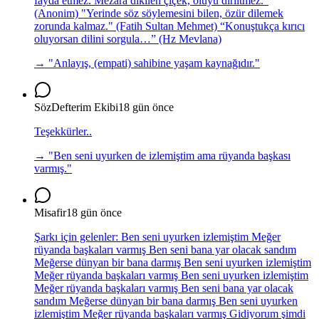
fayda etmez. Mezara dikilen çiçek, ölüyü diriltmez.”
(Anonim) "Yerinde söz söylemesini bilen, özür dilemek
zorunda kalmaz." (Fatih Sultan Mehmet) “Konuştukça kırıcı
oluyorsan dilini sorgula…” (Hz Mevlana)
→ "
Anlayış, (empati) sahibine yaşam kaynağıdır.
"
SözDefterim Ekibi
18 gün önce
Teşekkürler..
→ "
Ben seni uyurken de izlemiştim ama rüyanda başkası
varmış.
"
Misafir
18 gün önce
Şarkı için gelenler: Ben seni uyurken izlemiştim Meğer
rüyanda başkaları varmış Ben seni bana yar olacak sandım
Meğerse dünyan bir bana darmış Ben seni uyurken izlemiştim
Meğer rüyanda başkaları varmış Ben seni uyurken izlemiştim
Meğer rüyanda başkaları varmış Ben seni bana yar olacak
sandım Meğerse dünyan bir bana darmış Ben seni uyurken
izlemiştim Meğer rüyanda başkaları varmış Gidiyorum şimdi