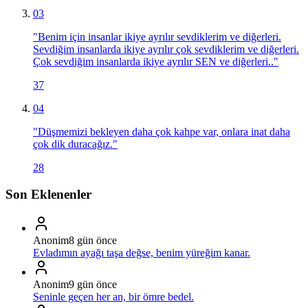
03
"
Benim için insanlar ikiye ayrılır sevdiklerim ve diğerleri.
Sevdiğim insanlarda ikiye ayrılır çok sevdiklerim ve diğerleri.
Çok sevdiğim insanlarda ikiye ayrılır SEN ve diğerleri..
"
37
04
"
Düşmemizi bekleyen daha çok kahpe var, onlara inat daha
çok dik duracağız.
"
28
Son Eklenenler
Anonim
8 gün önce
Evladımın ayağı taşa değse, benim yüreğim kanar.
Anonim
9 gün önce
Seninle geçen her an, bir ömre bedel.