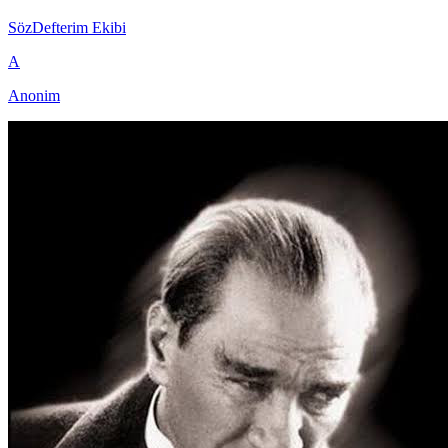
SözDefterim Ekibi
A
Anonim