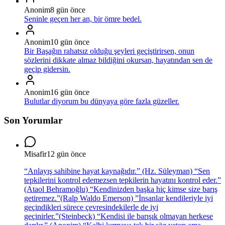
Anonim
8 gün önce
Seninle geçen her an, bir ömre bedel.
Anonim
10 gün önce
Bir Başağın rahatsız olduğu şeyleri geçiştirirsen, onun
sözlerini dikkate almaz bildiğini okursan, hayatından sen de
geçip gidersin.
Anonim
16 gün önce
Bulutlar diyorum bu dünyaya göre fazla güzeller.
Son Yorumlar
Misafir
12 gün önce
“Anlayış sahibine hayat kaynağıdır.” (Hz. Süleyman) “Sen
tepkilerini kontrol edemezsen tepkilerin hayatını kontrol eder.”
(Ataol Behramoğlu) “Kendinizden başka hiç kimse size barış
getiremez.”(Ralp Waldo Emerson) ”İnsanlar kendileriyle iyi
geçindikleri sürece çevresindekilerle de iyi
geçinirler.”(Steinbeck) “Kendisi ile barışık olmayan herkese