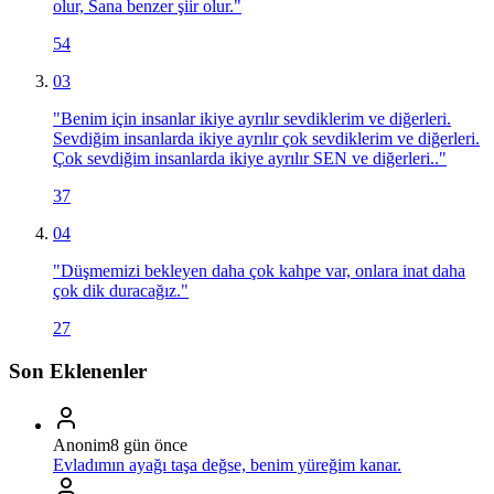
olur, Sana benzer şiir olur.
"
54
03
"
Benim için insanlar ikiye ayrılır sevdiklerim ve diğerleri.
Sevdiğim insanlarda ikiye ayrılır çok sevdiklerim ve diğerleri.
Çok sevdiğim insanlarda ikiye ayrılır SEN ve diğerleri..
"
37
04
"
Düşmemizi bekleyen daha çok kahpe var, onlara inat daha
çok dik duracağız.
"
27
Son Eklenenler
Anonim
8 gün önce
Evladımın ayağı taşa değse, benim yüreğim kanar.