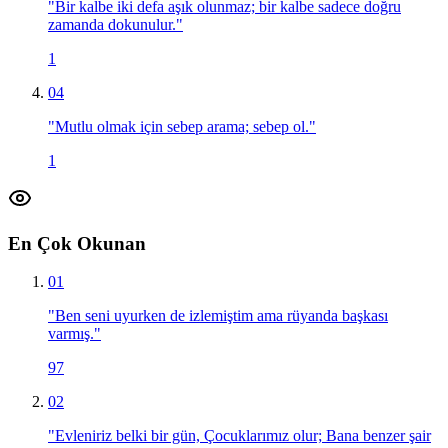
"
Bir kalbe iki defa aşık olunmaz; bir kalbe sadece doğru
zamanda dokunulur.
"
1
04
"
Mutlu olmak için sebep arama; sebep ol.
"
1
En Çok Okunan
01
"
Ben seni uyurken de izlemiştim ama rüyanda başkası
varmış.
"
97
02
"
Evleniriz belki bir gün, Çocuklarımız olur; Bana benzer şair