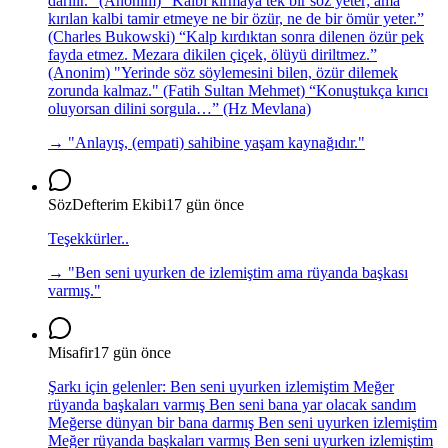
darılır.” (Anonim) “Kalbi kırmaya tek bir söz yeter; ama
kırılan kalbi tamir etmeye ne bir özür, ne de bir ömür yeter.”
(Charles Bukowski) “Kalp kırdıktan sonra dilenen özür pek
fayda etmez. Mezara dikilen çiçek, ölüyü diriltmez.”
(Anonim) "Yerinde söz söylemesini bilen, özür dilemek
zorunda kalmaz." (Fatih Sultan Mehmet) “Konuştukça kırıcı
oluyorsan dilini sorgula…” (Hz Mevlana)
→ "
Anlayış, (empati) sahibine yaşam kaynağıdır.
"
SözDefterim Ekibi
17 gün önce
Teşekkürler..
→ "
Ben seni uyurken de izlemiştim ama rüyanda başkası
varmış.
"
Misafir
17 gün önce
Şarkı için gelenler: Ben seni uyurken izlemiştim Meğer
rüyanda başkaları varmış Ben seni bana yar olacak sandım
Meğerse dünyan bir bana darmış Ben seni uyurken izlemiştim
Meğer rüyanda başkaları varmış Ben seni uyurken izlemiştim