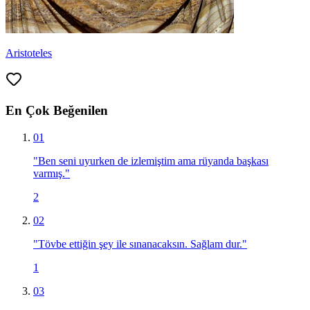
Aristoteles
En Çok Beğenilen
01
"
Ben seni uyurken de izlemiştim ama rüyanda başkası
varmış.
"
2
02
"
Tövbe ettiğin şey ile sınanacaksın. Sağlam dur.
"
1
03