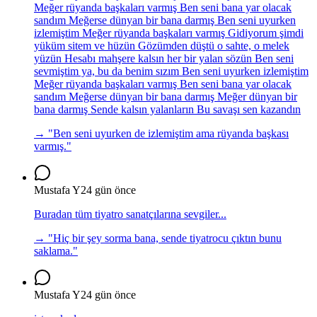
Meğer rüyanda başkaları varmış Ben seni bana yar olacak
sandım Meğerse dünyan bir bana darmış Ben seni uyurken
izlemiştim Meğer rüyanda başkaları varmış Gidiyorum şimdi
yüküm sitem ve hüzün Gözümden düştü o sahte, o melek
yüzün Hesabı mahşere kalsın her bir yalan sözün Ben seni
sevmiştim ya, bu da benim sızım Ben seni uyurken izlemiştim
Meğer rüyanda başkaları varmış Ben seni bana yar olacak
sandım Meğerse dünyan bir bana darmış Meğer dünyan bir
bana darmış Sende kalsın yalanların Bu savaşı sen kazandın
→ "
Ben seni uyurken de izlemiştim ama rüyanda başkası
varmış.
"
Mustafa Y
24 gün önce
Buradan tüm tiyatro sanatçılarına sevgiler...
→ "
Hiç bir şey sorma bana, sende tiyatrocu çıktın bunu
saklama.
"
Mustafa Y
24 gün önce