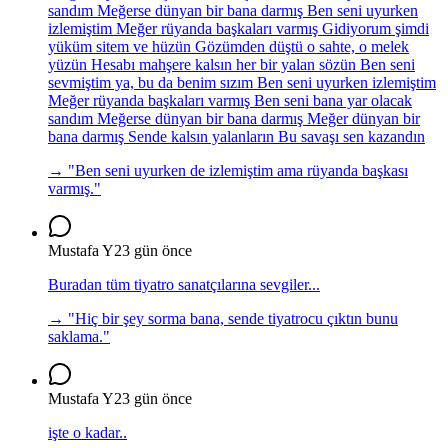
sandım Meğerse dünyan bir bana darmış Ben seni uyurken
izlemiştim Meğer rüyanda başkaları varmış Gidiyorum şimdi
yüküm sitem ve hüzün Gözümden düştü o sahte, o melek
yüzün Hesabı mahşere kalsın her bir yalan sözün Ben seni
sevmiştim ya, bu da benim sızım Ben seni uyurken izlemiştim
Meğer rüyanda başkaları varmış Ben seni bana yar olacak
sandım Meğerse dünyan bir bana darmış Meğer dünyan bir
bana darmış Sende kalsın yalanların Bu savaşı sen kazandın
→ "
Ben seni uyurken de izlemiştim ama rüyanda başkası
varmış.
"
Mustafa Y
23 gün önce
Buradan tüm tiyatro sanatçılarına sevgiler...
→ "
Hiç bir şey sorma bana, sende tiyatrocu çıktın bunu
saklama.
"
Mustafa Y
23 gün önce
işte o kadar..