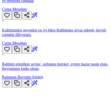
ve bereketli cumalar.
Cuma Mesajları
"
Kalbimizden geçenleri en iyi bilen Rabbimize niyaz ederek; hayırlı
cumalar diliyorum.
Cuma Mesajları
"
Rabbim gönüllere sevinç, sofralara bereket, evlere huzur nasip etsin.
Bayramınız kutlu olsun.
Ramazan Bayramı Sözleri