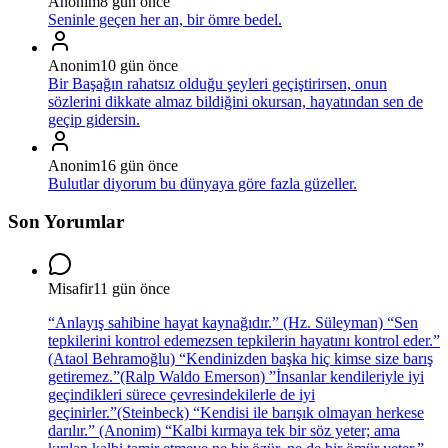
Anonim
8 gün önce
Seninle geçen her an, bir ömre bedel.
Anonim
10 gün önce
Bir Başağın rahatsız olduğu şeyleri geçiştirirsen, onun
sözlerini dikkate almaz bildiğini okursan, hayatından sen de
geçip gidersin.
Anonim
16 gün önce
Bulutlar diyorum bu dünyaya göre fazla güzeller.
Son Yorumlar
Misafir
11 gün önce
“Anlayış sahibine hayat kaynağıdır.” (Hz. Süleyman) “Sen
tepkilerini kontrol edemezsen tepkilerin hayatını kontrol eder.”
(Ataol Behramoğlu) “Kendinizden başka hiç kimse size barış
getiremez.”(Ralp Waldo Emerson) ”İnsanlar kendileriyle iyi
geçindikleri sürece çevresindekilerle de iyi
geçinirler.”(Steinbeck) “Kendisi ile barışık olmayan herkese
darılır.” (Anonim) “Kalbi kırmaya tek bir söz yeter; ama