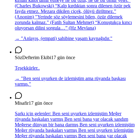
kırılan kalbi tamir etmeye ne bir özür, ne de bir ömür yeter.”
(Charles Bukowski) “Kalp kırdıktan sonra dilenen özür pek
fayda etmez. Mezara dikilen çiçek, ölüyü diriltmez.”
(Anonim) "Yerinde söz söylemesini bilen, özür dilemek
zorunda kalmaz." (Fatih Sultan Mehmet) “Konuştukça kırıcı
oluyorsan dilini sorgula…” (Hz Mevlana)
→ "
Anlayış, (empati) sahibine yaşam kaynağıdır.
"
SözDefterim Ekibi
17 gün önce
Teşekkürler..
→ "
Ben seni uyurken de izlemiştim ama rüyanda başkası
varmış.
"
Misafir
17 gün önce
Şarkı için gelenler: Ben seni uyurken izlemiştim Meğer
rüyanda başkaları varmış Ben seni bana yar olacak sandım
Meğerse dünyan bir bana darmış Ben seni uyurken izlemiştim
Meğer rüyanda başkaları varmış Ben seni uyurken izlemiştim
Meğer rüyanda başkaları varmış Ben seni bana yar olacak