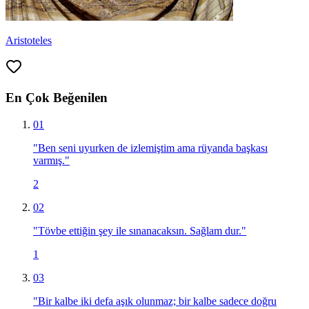
Aristoteles
En Çok Beğenilen
01
"
Ben seni uyurken de izlemiştim ama rüyanda başkası
varmış.
"
2
02
"
Tövbe ettiğin şey ile sınanacaksın. Sağlam dur.
"
1
03
"
Bir kalbe iki defa aşık olunmaz; bir kalbe sadece doğru