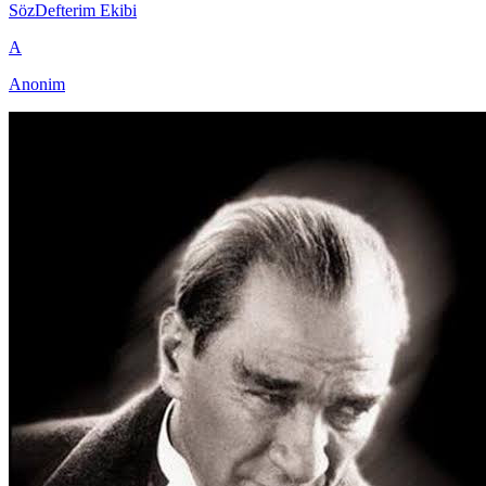
SözDefterim Ekibi
A
Anonim