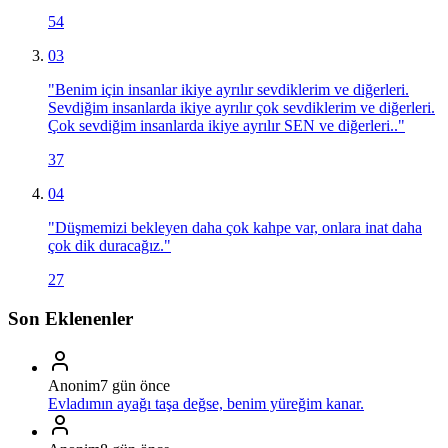
54
03
"
Benim için insanlar ikiye ayrılır sevdiklerim ve diğerleri.
Sevdiğim insanlarda ikiye ayrılır çok sevdiklerim ve diğerleri.
Çok sevdiğim insanlarda ikiye ayrılır SEN ve diğerleri..
"
37
04
"
Düşmemizi bekleyen daha çok kahpe var, onlara inat daha
çok dik duracağız.
"
27
Son Eklenenler
Anonim
7 gün önce
Evladımın ayağı taşa değse, benim yüreğim kanar.