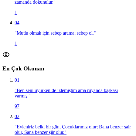
zamanda dokunulur.
"
1
04
"
Mutlu olmak için sebep arama; sebep ol.
"
1
En Çok Okunan
01
"
Ben seni uyurken de izlemiştim ama rüyanda başkası
varmış.
"
97
02
"
Evleniriz belki bir gün, Çocuklarımız olur; Bana benzer şair
olur, Sana benzer şiir olur.
"