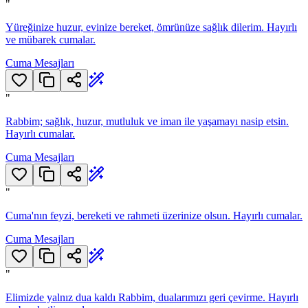
"
Yüreğinize huzur, evinize bereket, ömrünüze sağlık dilerim. Hayırlı
ve mübarek cumalar.
Cuma Mesajları
"
Rabbim; sağlık, huzur, mutluluk ve iman ile yaşamayı nasip etsin.
Hayırlı cumalar.
Cuma Mesajları
"
Cuma'nın feyzi, bereketi ve rahmeti üzerinize olsun. Hayırlı cumalar.
Cuma Mesajları
"
Elimizde yalnız dua kaldı Rabbim, dualarımızı geri çevirme. Hayırlı