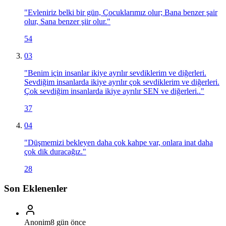
"
Evleniriz belki bir gün, Çocuklarımız olur; Bana benzer şair
olur, Sana benzer şiir olur.
"
54
03
"
Benim için insanlar ikiye ayrılır sevdiklerim ve diğerleri.
Sevdiğim insanlarda ikiye ayrılır çok sevdiklerim ve diğerleri.
Çok sevdiğim insanlarda ikiye ayrılır SEN ve diğerleri..
"
37
04
"
Düşmemizi bekleyen daha çok kahpe var, onlara inat daha
çok dik duracağız.
"
28
Son Eklenenler
Anonim
8 gün önce