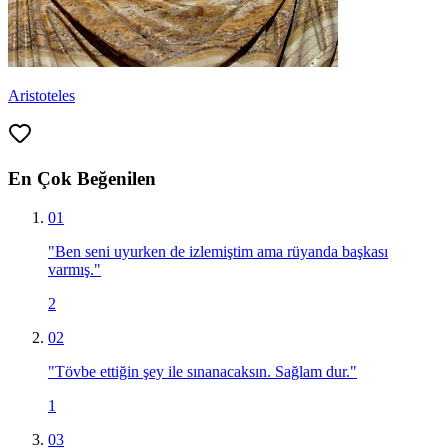
Aristoteles
En Çok Beğenilen
01
"
Ben seni uyurken de izlemiştim ama rüyanda başkası
varmış.
"
2
02
"
Tövbe ettiğin şey ile sınanacaksın. Sağlam dur.
"
1
03