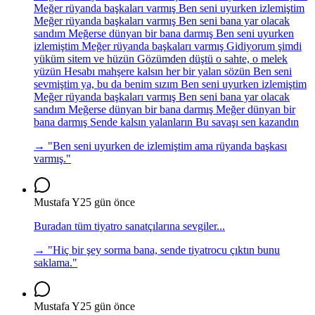
Meğer rüyanda başkaları varmış Ben seni uyurken izlemiştim
Meğer rüyanda başkaları varmış Ben seni bana yar olacak
sandım Meğerse dünyan bir bana darmış Ben seni uyurken
izlemiştim Meğer rüyanda başkaları varmış Gidiyorum şimdi
yüküm sitem ve hüzün Gözümden düştü o sahte, o melek
yüzün Hesabı mahşere kalsın her bir yalan sözün Ben seni
sevmiştim ya, bu da benim sızım Ben seni uyurken izlemiştim
Meğer rüyanda başkaları varmış Ben seni bana yar olacak
sandım Meğerse dünyan bir bana darmış Meğer dünyan bir
bana darmış Sende kalsın yalanların Bu savaşı sen kazandın
→ "
Ben seni uyurken de izlemiştim ama rüyanda başkası
varmış.
"
Mustafa Y
25 gün önce
Buradan tüm tiyatro sanatçılarına sevgiler...
→ "
Hiç bir şey sorma bana, sende tiyatrocu çıktın bunu
saklama.
"
Mustafa Y
25 gün önce