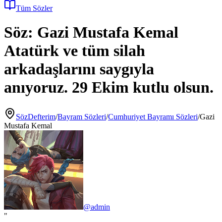
Tüm Sözler
Söz:
Gazi Mustafa Kemal
Atatürk ve tüm silah
arkadaşlarını saygıyla
anıyoruz. 29 Ekim kutlu olsun.
SözDefterim
/
Bayram Sözleri
/
Cumhuriyet Bayramı Sözleri
/
Gazi
Mustafa Kemal
@
admin
"