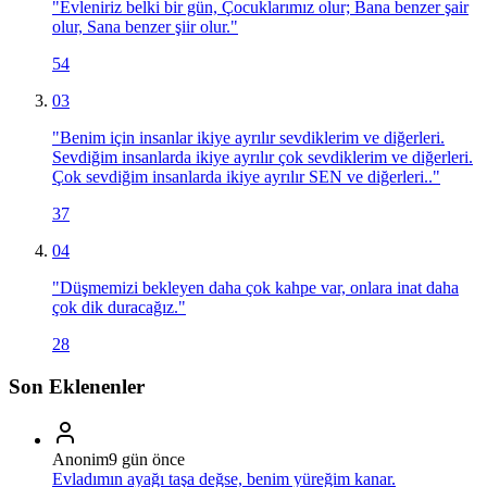
"
Evleniriz belki bir gün, Çocuklarımız olur; Bana benzer şair
olur, Sana benzer şiir olur.
"
54
03
"
Benim için insanlar ikiye ayrılır sevdiklerim ve diğerleri.
Sevdiğim insanlarda ikiye ayrılır çok sevdiklerim ve diğerleri.
Çok sevdiğim insanlarda ikiye ayrılır SEN ve diğerleri..
"
37
04
"
Düşmemizi bekleyen daha çok kahpe var, onlara inat daha
çok dik duracağız.
"
28
Son Eklenenler
Anonim
9 gün önce
Evladımın ayağı taşa değse, benim yüreğim kanar.