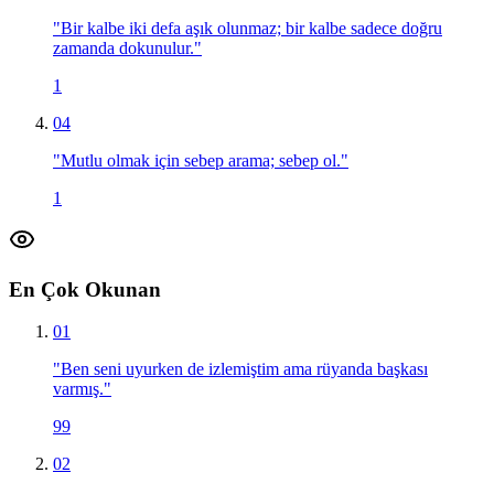
"
Bir kalbe iki defa aşık olunmaz; bir kalbe sadece doğru
zamanda dokunulur.
"
1
04
"
Mutlu olmak için sebep arama; sebep ol.
"
1
En Çok Okunan
01
"
Ben seni uyurken de izlemiştim ama rüyanda başkası
varmış.
"
99
02