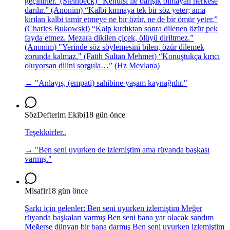
geçinirler.”(Steinbeck) “Kendisi ile barışık olmayan herkese
darılır.” (Anonim) “Kalbi kırmaya tek bir söz yeter; ama
kırılan kalbi tamir etmeye ne bir özür, ne de bir ömür yeter.”
(Charles Bukowski) “Kalp kırdıktan sonra dilenen özür pek
fayda etmez. Mezara dikilen çiçek, ölüyü diriltmez.”
(Anonim) "Yerinde söz söylemesini bilen, özür dilemek
zorunda kalmaz." (Fatih Sultan Mehmet) “Konuştukça kırıcı
oluyorsan dilini sorgula…” (Hz Mevlana)
→ "
Anlayış, (empati) sahibine yaşam kaynağıdır.
"
SözDefterim Ekibi
18 gün önce
Teşekkürler..
→ "
Ben seni uyurken de izlemiştim ama rüyanda başkası
varmış.
"
Misafir
18 gün önce
Şarkı için gelenler: Ben seni uyurken izlemiştim Meğer
rüyanda başkaları varmış Ben seni bana yar olacak sandım
Meğerse dünyan bir bana darmış Ben seni uyurken izlemiştim