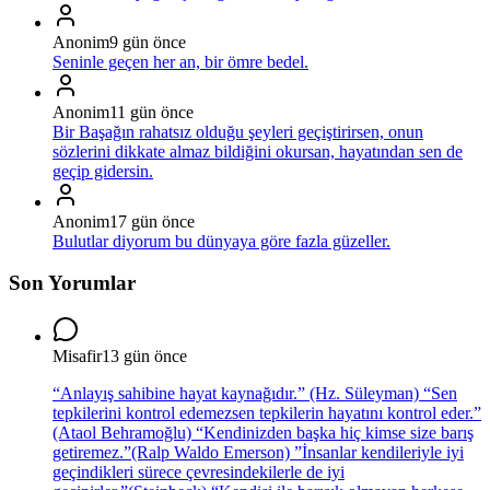
Anonim
9 gün önce
Seninle geçen her an, bir ömre bedel.
Anonim
11 gün önce
Bir Başağın rahatsız olduğu şeyleri geçiştirirsen, onun
sözlerini dikkate almaz bildiğini okursan, hayatından sen de
geçip gidersin.
Anonim
17 gün önce
Bulutlar diyorum bu dünyaya göre fazla güzeller.
Son Yorumlar
Misafir
13 gün önce
“Anlayış sahibine hayat kaynağıdır.” (Hz. Süleyman) “Sen
tepkilerini kontrol edemezsen tepkilerin hayatını kontrol eder.”
(Ataol Behramoğlu) “Kendinizden başka hiç kimse size barış
getiremez.”(Ralp Waldo Emerson) ”İnsanlar kendileriyle iyi
geçindikleri sürece çevresindekilerle de iyi