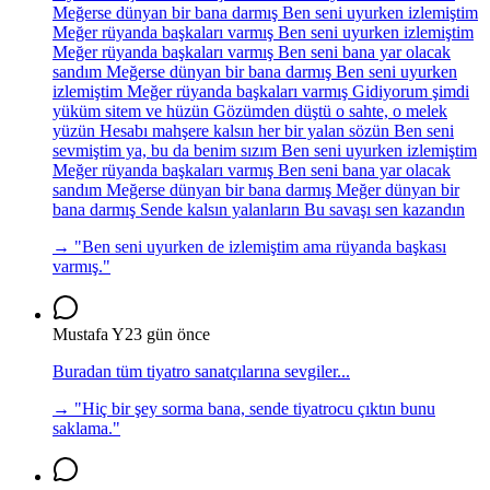
Meğerse dünyan bir bana darmış Ben seni uyurken izlemiştim
Meğer rüyanda başkaları varmış Ben seni uyurken izlemiştim
Meğer rüyanda başkaları varmış Ben seni bana yar olacak
sandım Meğerse dünyan bir bana darmış Ben seni uyurken
izlemiştim Meğer rüyanda başkaları varmış Gidiyorum şimdi
yüküm sitem ve hüzün Gözümden düştü o sahte, o melek
yüzün Hesabı mahşere kalsın her bir yalan sözün Ben seni
sevmiştim ya, bu da benim sızım Ben seni uyurken izlemiştim
Meğer rüyanda başkaları varmış Ben seni bana yar olacak
sandım Meğerse dünyan bir bana darmış Meğer dünyan bir
bana darmış Sende kalsın yalanların Bu savaşı sen kazandın
→ "
Ben seni uyurken de izlemiştim ama rüyanda başkası
varmış.
"
Mustafa Y
23 gün önce
Buradan tüm tiyatro sanatçılarına sevgiler...
→ "
Hiç bir şey sorma bana, sende tiyatrocu çıktın bunu
saklama.
"