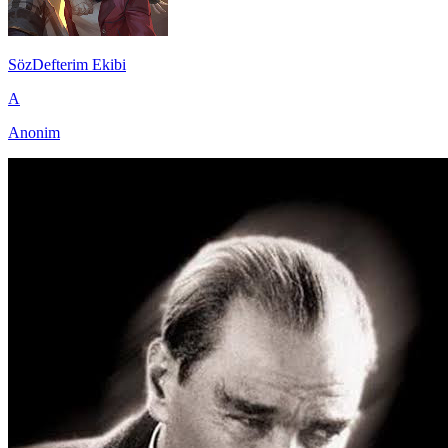
SözDefterim Ekibi
A
Anonim