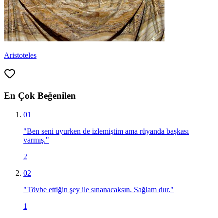
Aristoteles
En Çok Beğenilen
01
"
Ben seni uyurken de izlemiştim ama rüyanda başkası
varmış.
"
2
02
"
Tövbe ettiğin şey ile sınanacaksın. Sağlam dur.
"
1