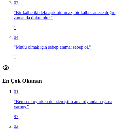
03
"
Bir kalbe iki defa aşık olunmaz; bir kalbe sadece doğru
zamanda dokunulur.
"
1
04
"
Mutlu olmak için sebep arama; sebep ol.
"
1
En Çok Okunan
01
"
Ben seni uyurken de izlemiştim ama rüyanda başkası
varmış.
"
97
02