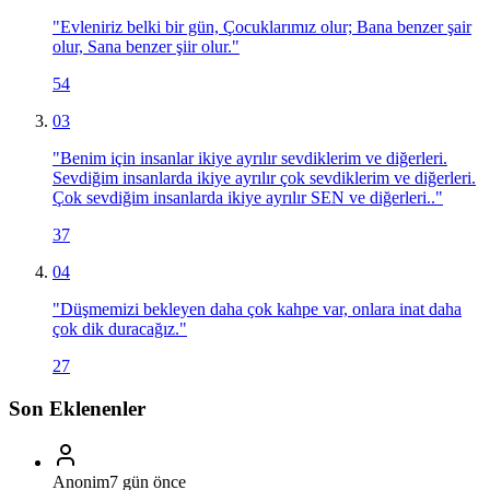
"
Evleniriz belki bir gün, Çocuklarımız olur; Bana benzer şair
olur, Sana benzer şiir olur.
"
54
03
"
Benim için insanlar ikiye ayrılır sevdiklerim ve diğerleri.
Sevdiğim insanlarda ikiye ayrılır çok sevdiklerim ve diğerleri.
Çok sevdiğim insanlarda ikiye ayrılır SEN ve diğerleri..
"
37
04
"
Düşmemizi bekleyen daha çok kahpe var, onlara inat daha
çok dik duracağız.
"
27
Son Eklenenler
Anonim
7 gün önce