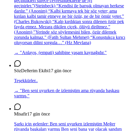
geçindikleri sürece çevresindekilerle de iyi
geçinirler.”(Steinbeck) “Kendisi ile barışık olmayan herkese
darılır.” (Anonim) “Kalbi kırmaya tek bir söz yeter; ama
kırılan kalbi tamir etmeye ne bir özür, ne de bir ömür yeter.”
(Charles Bukowski) “Kalp kırdıktan sonra dilenen özür pek
fayda etmez. Mezara dikilen çiçek, ölüyü diriltmez.”
(Anonim) "Yerinde söz söylemesini bilen, özür dilemek
zorunda kalmaz." (Fatih Sultan Mehmet) “Konuştukça kırıcı
oluyorsan dilini sorgula…” (Hz Mevlana)
→ "
Anlayış, (empati) sahibine yaşam kaynağıdır.
"
SözDefterim Ekibi
17 gün önce
Teşekkürler..
→ "
Ben seni uyurken de izlemiştim ama rüyanda başkası
varmış.
"
Misafir
17 gün önce
Şarkı için gelenler: Ben seni uyurken izlemiştim Meğer
rüyanda başkaları varmış Ben seni bana yar olacak sandım