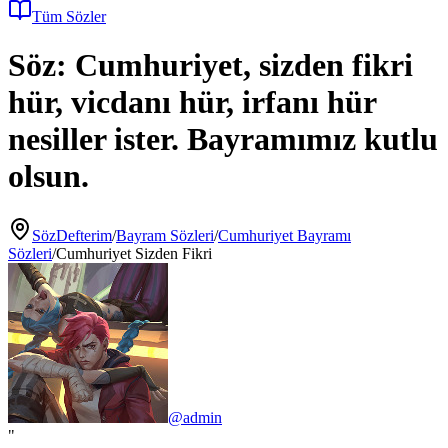
Tüm Sözler
Söz:
Cumhuriyet, sizden fikri
hür, vicdanı hür, irfanı hür
nesiller ister. Bayramımız kutlu
olsun.
SözDefterim
/
Bayram Sözleri
/
Cumhuriyet Bayramı
Sözleri
/
Cumhuriyet Sizden Fikri
@
admin
"