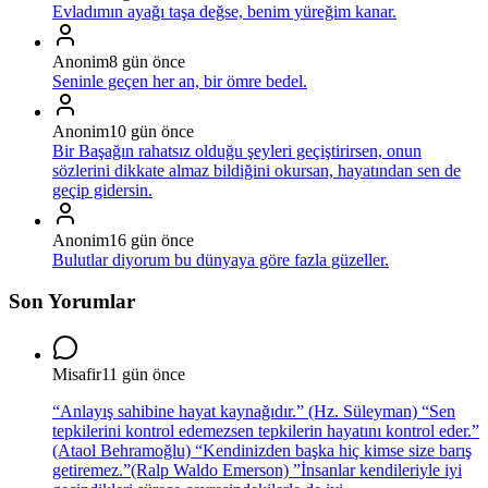
Evladımın ayağı taşa değse, benim yüreğim kanar.
Anonim
8 gün önce
Seninle geçen her an, bir ömre bedel.
Anonim
10 gün önce
Bir Başağın rahatsız olduğu şeyleri geçiştirirsen, onun
sözlerini dikkate almaz bildiğini okursan, hayatından sen de
geçip gidersin.
Anonim
16 gün önce
Bulutlar diyorum bu dünyaya göre fazla güzeller.
Son Yorumlar
Misafir
11 gün önce
“Anlayış sahibine hayat kaynağıdır.” (Hz. Süleyman) “Sen
tepkilerini kontrol edemezsen tepkilerin hayatını kontrol eder.”
(Ataol Behramoğlu) “Kendinizden başka hiç kimse size barış
getiremez.”(Ralp Waldo Emerson) ”İnsanlar kendileriyle iyi