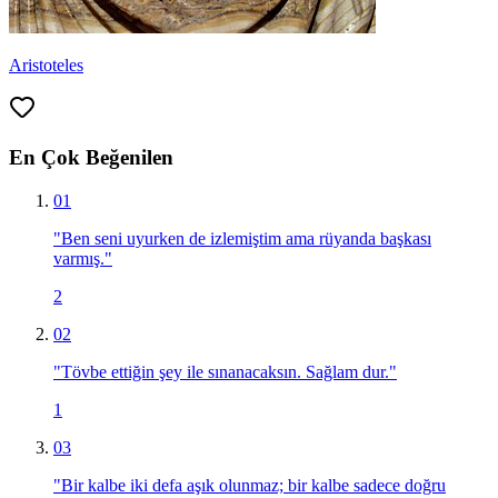
Aristoteles
En Çok Beğenilen
01
"
Ben seni uyurken de izlemiştim ama rüyanda başkası
varmış.
"
2
02
"
Tövbe ettiğin şey ile sınanacaksın. Sağlam dur.
"
1
03
"
Bir kalbe iki defa aşık olunmaz; bir kalbe sadece doğru