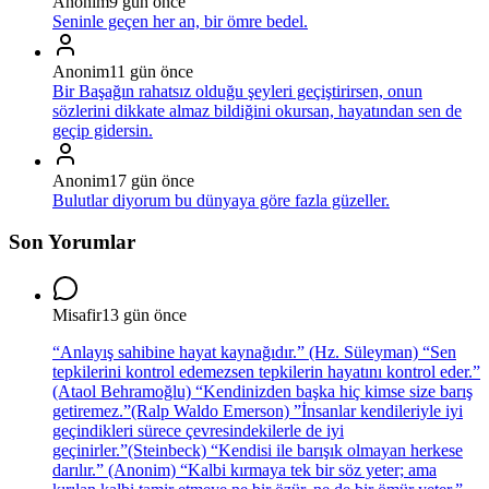
Anonim
9 gün önce
Seninle geçen her an, bir ömre bedel.
Anonim
11 gün önce
Bir Başağın rahatsız olduğu şeyleri geçiştirirsen, onun
sözlerini dikkate almaz bildiğini okursan, hayatından sen de
geçip gidersin.
Anonim
17 gün önce
Bulutlar diyorum bu dünyaya göre fazla güzeller.
Son Yorumlar
Misafir
13 gün önce
“Anlayış sahibine hayat kaynağıdır.” (Hz. Süleyman) “Sen
tepkilerini kontrol edemezsen tepkilerin hayatını kontrol eder.”
(Ataol Behramoğlu) “Kendinizden başka hiç kimse size barış
getiremez.”(Ralp Waldo Emerson) ”İnsanlar kendileriyle iyi
geçindikleri sürece çevresindekilerle de iyi
geçinirler.”(Steinbeck) “Kendisi ile barışık olmayan herkese
darılır.” (Anonim) “Kalbi kırmaya tek bir söz yeter; ama