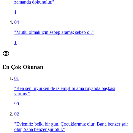
zamanda dokunulur.
"
1
04
"
Mutlu olmak için sebep arama; sebep ol.
"
1
En Çok Okunan
01
"
Ben seni uyurken de izlemiştim ama rüyanda başkası
varmış.
"
99
02
"
Evleniriz belki bir gün, Çocuklarımız olur; Bana benzer şair
olur, Sana benzer şiir olur.
"