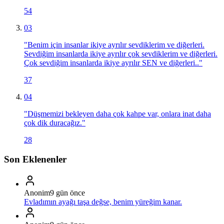
54
03
"
Benim için insanlar ikiye ayrılır sevdiklerim ve diğerleri.
Sevdiğim insanlarda ikiye ayrılır çok sevdiklerim ve diğerleri.
Çok sevdiğim insanlarda ikiye ayrılır SEN ve diğerleri..
"
37
04
"
Düşmemizi bekleyen daha çok kahpe var, onlara inat daha
çok dik duracağız.
"
28
Son Eklenenler
Anonim
9 gün önce
Evladımın ayağı taşa değse, benim yüreğim kanar.