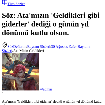
Tüm Sözler
Söz:
Ata'mızın 'Geldikleri gibi
giderler' dediği o günün yıl
dönümü kutlu olsun.
SözDefterim
/
Bayram Sözleri
/
30 Ağustos Zafer Bayramı
Sözleri
/
Ata Mizin Geldikleri
@
admin
"
Ata'mızın 'Geldikleri gibi giderler' dediği o günün yıl dönümü kutlu