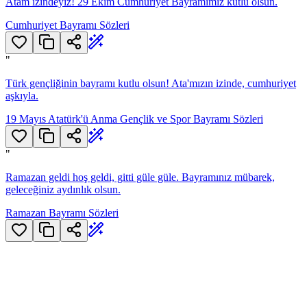
Atam izindeyiz! 29 Ekim Cumhuriyet Bayramımız kutlu olsun.
Cumhuriyet Bayramı Sözleri
"
Türk gençliğinin bayramı kutlu olsun! Ata'mızın izinde, cumhuriyet
aşkıyla.
19 Mayıs Atatürk'ü Anma Gençlik ve Spor Bayramı Sözleri
"
Ramazan geldi hoş geldi, gitti güle güle. Bayramınız mübarek,
geleceğiniz aydınlık olsun.
Ramazan Bayramı Sözleri