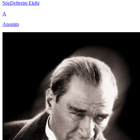
SözDefterim Ekibi
A
Anonim