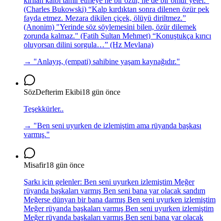
kırılan kalbi tamir etmeye ne bir özür, ne de bir ömür yeter.”
(Charles Bukowski) “Kalp kırdıktan sonra dilenen özür pek
fayda etmez. Mezara dikilen çiçek, ölüyü diriltmez.”
(Anonim) "Yerinde söz söylemesini bilen, özür dilemek
zorunda kalmaz." (Fatih Sultan Mehmet) “Konuştukça kırıcı
oluyorsan dilini sorgula…” (Hz Mevlana)
→ "
Anlayış, (empati) sahibine yaşam kaynağıdır.
"
SözDefterim Ekibi
18 gün önce
Teşekkürler..
→ "
Ben seni uyurken de izlemiştim ama rüyanda başkası
varmış.
"
Misafir
18 gün önce
Şarkı için gelenler: Ben seni uyurken izlemiştim Meğer
rüyanda başkaları varmış Ben seni bana yar olacak sandım
Meğerse dünyan bir bana darmış Ben seni uyurken izlemiştim
Meğer rüyanda başkaları varmış Ben seni uyurken izlemiştim
Meğer rüyanda başkaları varmış Ben seni bana yar olacak