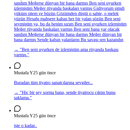
sandım Meğerse dünyan bir bana darmış Ben seni uyurken
izlemiştim Meğer rüyanda başkaları varmış Gidiyorum şimdi
yüküm sitem ve hüzün Gözümden düştü o sahte, o melek
yüzün Hesabı mahşere kalsın her bir yalan sözün Ben seni
sevmiştim ya, bu da benim sızım Ben seni uyurken izlemiştim
Meğer rüyanda başkaları varmış Ben seni bana yar olacak
sandım Meğerse dünyan bir bana darmış Meğer dünyan bir
bana darmış Sende kalsın yalanların Bu savaşı sen kazandın
→ "
Ben seni uyurken de izlemiştim ama rüyanda başkası
varmış.
"
Mustafa Y
25 gün önce
Buradan tüm tiyatro sanatçılarına sevgiler...
→ "
Hiç bir şey sorma bana, sende tiyatrocu çıktın bunu
saklama.
"
Mustafa Y
25 gün önce
işte o kadar..