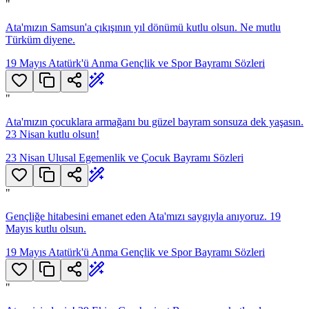
"
Ata'mızın Samsun'a çıkışının yıl dönümü kutlu olsun. Ne mutlu
Türküm diyene.
19 Mayıs Atatürk'ü Anma Gençlik ve Spor Bayramı Sözleri
"
Ata'mızın çocuklara armağanı bu güzel bayram sonsuza dek yaşasın.
23 Nisan kutlu olsun!
23 Nisan Ulusal Egemenlik ve Çocuk Bayramı Sözleri
"
Gençliğe hitabesini emanet eden Ata'mızı saygıyla anıyoruz. 19
Mayıs kutlu olsun.
19 Mayıs Atatürk'ü Anma Gençlik ve Spor Bayramı Sözleri
"