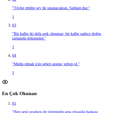
"
Tövbe ettiğin şey ile sınanacaksın. Sağlam dur.
"
1
03
"
Bir kalbe iki defa aşık olunmaz; bir kalbe sadece doğru
zamanda dokunulur.
"
1
04
"
Mutlu olmak için sebep arama; sebep ol.
"
1
En Çok Okunan
01
"
Ben seni uyurken de izlemiştim ama rüyanda başkası