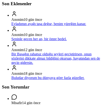
Son Eklenenler
Anonim
10 gün önce
Evladımın ayağı taşa değse, benim yüreğim kanar.
Anonim
10 gün önce
Seninle geçen her an, bir ömre bedel.
Anonim
12 gün önce
Bir Başağın rahatsız olduğu şeyleri geçiştirirsen, onun
sözlerini dikkate almaz bildiğini okursan, hayatından sen de
geçip gidersin.
Anonim
18 gün önce
Bulutlar diyorum bu dünyaya göre fazla güzeller.
Son Yorumlar
Misafir
14 gün önce