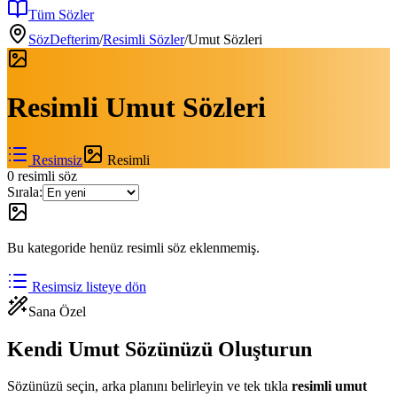
Tüm Sözler
SözDefterim
/
Resimli Sözler
/
Umut Sözleri
Resimli
Umut Sözleri
Resimsiz
Resimli
0
resimli söz
Sırala:
Bu kategoride henüz resimli söz eklenmemiş.
Resimsiz listeye dön
Sana Özel
Kendi Umut Sözünüzü Oluşturun
Sözünüzü seçin, arka planını belirleyin ve tek tıkla
resimli
umut