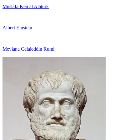
Mustafa Kemal Atatürk
Albert Einstein
Mevlana Celaleddin Rumi