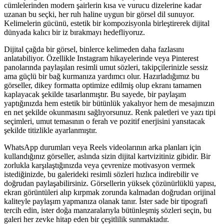
cümlelerinden modern şairlerin kısa ve vurucu dizelerine kadar
uzanan bu seçki, her ruh haline uygun bir görsel dil sunuyor.
Kelimelerin gücünü, estetik bir kompozisyonla birleştirerek dijital
dünyada kalıcı bir iz bırakmayı hedefliyoruz.
Dijital çağda bir görsel, binlerce kelimeden daha fazlasını
anlatabiliyor. Özellikle Instagram hikayelerinde veya Pinterest
panolarında paylaşılan resimli umut sözleri, takipçilerinizle sessiz
ama güçlü bir bağ kurmanıza yardımcı olur. Hazırladığımız bu
görseller, dikey formatta optimize edilmiş olup ekranı tamamen
kaplayacak şekilde tasarlanmıştır. Bu sayede, bir paylaşım
yaptığınızda hem estetik bir bütünlük yakalıyor hem de mesajınızın
en net şekilde okunmasını sağlıyorsunuz. Renk paletleri ve yazı tipi
seçimleri, umut temasının o ferah ve pozitif enerjisini yansıtacak
şekilde titizlikle ayarlanmıştır.
WhatsApp durumları veya Reels videolarının arka planları için
kullandığınız görseller, aslında sizin dijital kartvizitiniz gibidir. Bir
zorlukla karşılaştığınızda veya çevrenize motivasyon vermek
istediğinizde, bu galerideki resimli sözleri hızlıca indirebilir ve
doğrudan paylaşabilirsiniz. Görsellerin yüksek çözünürlüklü yapısı,
ekran görüntüleri alıp kırpmak zorunda kalmadan doğrudan orijinal
kaliteyle paylaşım yapmanıza olanak tanır. İster sade bir tipografi
tercih edin, ister doğa manzaralarıyla bütünleşmiş sözleri seçin, bu
galeri her zevke hitap eden bir çeşitlilik sunmaktadır.