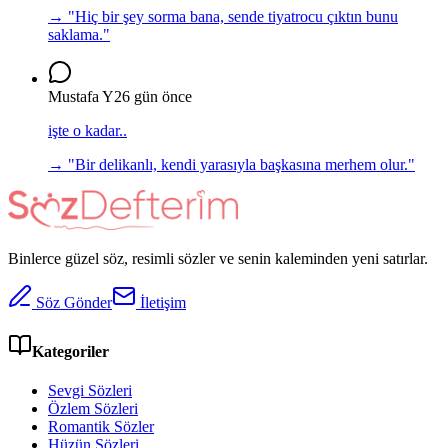
→ "
Hiç bir şey sorma bana, sende tiyatrocu çıktın bunu
saklama.
"
Mustafa Y
26 gün önce
işte o kadar..
→ "
Bir delikanlı, kendi yarasıyla başkasına merhem olur.
"
Binlerce güzel söz, resimli sözler ve senin kaleminden yeni satırlar.
Söz Gönder
İletişim
Kategoriler
Sevgi Sözleri
Özlem Sözleri
Romantik Sözler
Hüzün Sözleri