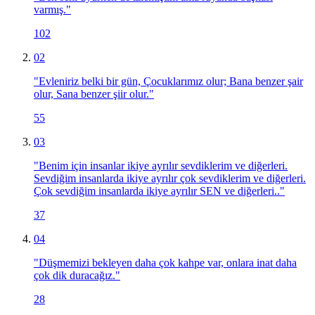
varmış.
"
102
02
"
Evleniriz belki bir gün, Çocuklarımız olur; Bana benzer şair
olur, Sana benzer şiir olur.
"
55
03
"
Benim için insanlar ikiye ayrılır sevdiklerim ve diğerleri.
Sevdiğim insanlarda ikiye ayrılır çok sevdiklerim ve diğerleri.
Çok sevdiğim insanlarda ikiye ayrılır SEN ve diğerleri..
"
37
04
"
Düşmemizi bekleyen daha çok kahpe var, onlara inat daha
çok dik duracağız.
"
28