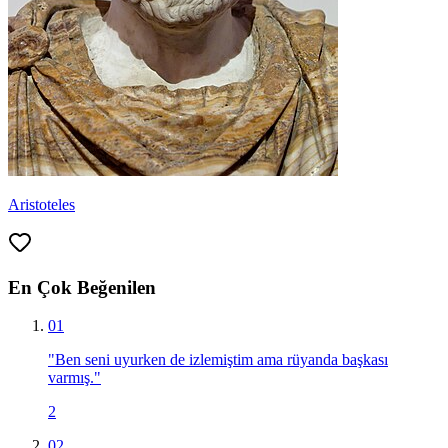
Aristoteles
En Çok Beğenilen
01
"
Ben seni uyurken de izlemiştim ama rüyanda başkası
varmış.
"
2
02