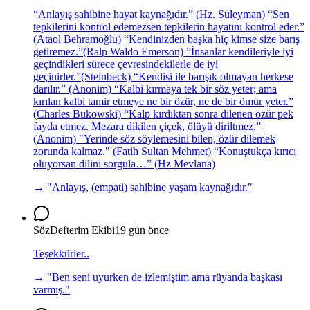
“Anlayış sahibine hayat kaynağıdır.” (Hz. Süleyman) “Sen
tepkilerini kontrol edemezsen tepkilerin hayatını kontrol eder.”
(Ataol Behramoğlu) “Kendinizden başka hiç kimse size barış
getiremez.”(Ralp Waldo Emerson) ”İnsanlar kendileriyle iyi
geçindikleri sürece çevresindekilerle de iyi
geçinirler.”(Steinbeck) “Kendisi ile barışık olmayan herkese
darılır.” (Anonim) “Kalbi kırmaya tek bir söz yeter; ama
kırılan kalbi tamir etmeye ne bir özür, ne de bir ömür yeter.”
(Charles Bukowski) “Kalp kırdıktan sonra dilenen özür pek
fayda etmez. Mezara dikilen çiçek, ölüyü diriltmez.”
(Anonim) "Yerinde söz söylemesini bilen, özür dilemek
zorunda kalmaz." (Fatih Sultan Mehmet) “Konuştukça kırıcı
oluyorsan dilini sorgula…” (Hz Mevlana)
→ "
Anlayış, (empati) sahibine yaşam kaynağıdır.
"
SözDefterim Ekibi
19 gün önce
Teşekkürler..
→ "
Ben seni uyurken de izlemiştim ama rüyanda başkası
varmış.
"