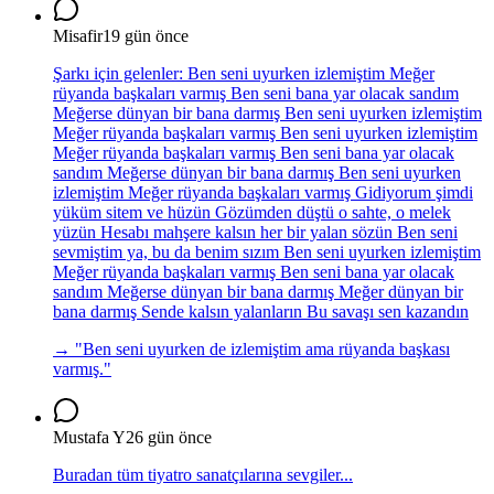
Misafir
19 gün önce
Şarkı için gelenler: Ben seni uyurken izlemiştim Meğer
rüyanda başkaları varmış Ben seni bana yar olacak sandım
Meğerse dünyan bir bana darmış Ben seni uyurken izlemiştim
Meğer rüyanda başkaları varmış Ben seni uyurken izlemiştim
Meğer rüyanda başkaları varmış Ben seni bana yar olacak
sandım Meğerse dünyan bir bana darmış Ben seni uyurken
izlemiştim Meğer rüyanda başkaları varmış Gidiyorum şimdi
yüküm sitem ve hüzün Gözümden düştü o sahte, o melek
yüzün Hesabı mahşere kalsın her bir yalan sözün Ben seni
sevmiştim ya, bu da benim sızım Ben seni uyurken izlemiştim
Meğer rüyanda başkaları varmış Ben seni bana yar olacak
sandım Meğerse dünyan bir bana darmış Meğer dünyan bir
bana darmış Sende kalsın yalanların Bu savaşı sen kazandın
→ "
Ben seni uyurken de izlemiştim ama rüyanda başkası
varmış.
"
Mustafa Y
26 gün önce
Buradan tüm tiyatro sanatçılarına sevgiler...