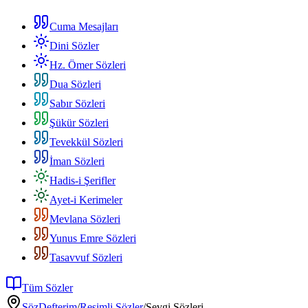
Cuma Mesajları
Dini Sözler
Hz. Ömer Sözleri
Dua Sözleri
Sabır Sözleri
Şükür Sözleri
Tevekkül Sözleri
İman Sözleri
Hadis-i Şerifler
Ayet-i Kerimeler
Mevlana Sözleri
Yunus Emre Sözleri
Tasavvuf Sözleri
Tüm Sözler
SözDefterim
/
Resimli Sözler
/
Sevgi Sözleri