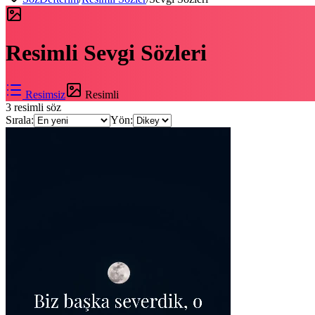
Resimli
Sevgi Sözleri
Resimsiz
Resimli
3
resimli söz
Sırala:
Yön: