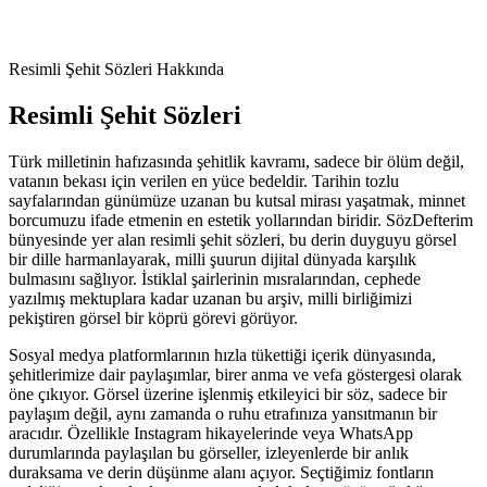
Resimli
Şehit Sözleri
Hakkında
Resimli
Şehit Sözleri
Türk milletinin hafızasında şehitlik kavramı, sadece bir ölüm değil,
vatanın bekası için verilen en yüce bedeldir. Tarihin tozlu
sayfalarından günümüze uzanan bu kutsal mirası yaşatmak, minnet
borcumuzu ifade etmenin en estetik yollarından biridir. SözDefterim
bünyesinde yer alan resimli şehit sözleri, bu derin duyguyu görsel
bir dille harmanlayarak, milli şuurun dijital dünyada karşılık
bulmasını sağlıyor. İstiklal şairlerinin mısralarından, cephede
yazılmış mektuplara kadar uzanan bu arşiv, milli birliğimizi
pekiştiren görsel bir köprü görevi görüyor.
Sosyal medya platformlarının hızla tükettiği içerik dünyasında,
şehitlerimize dair paylaşımlar, birer anma ve vefa göstergesi olarak
öne çıkıyor. Görsel üzerine işlenmiş etkileyici bir söz, sadece bir
paylaşım değil, aynı zamanda o ruhu etrafınıza yansıtmanın bir
aracıdır. Özellikle Instagram hikayelerinde veya WhatsApp
durumlarında paylaşılan bu görseller, izleyenlerde bir anlık
duraksama ve derin düşünme alanı açıyor. Seçtiğimiz fontların