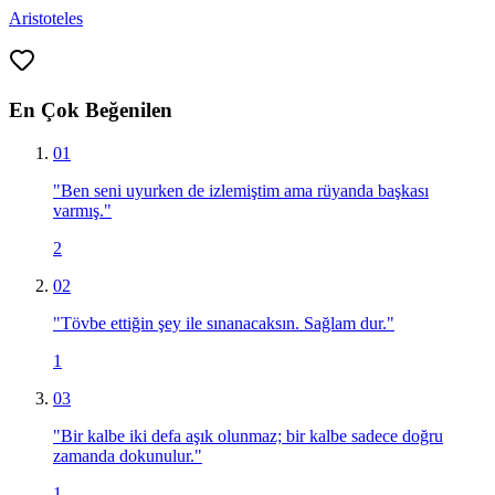
Aristoteles
En Çok Beğenilen
01
"
Ben seni uyurken de izlemiştim ama rüyanda başkası
varmış.
"
2
02
"
Tövbe ettiğin şey ile sınanacaksın. Sağlam dur.
"
1
03
"
Bir kalbe iki defa aşık olunmaz; bir kalbe sadece doğru
zamanda dokunulur.
"
1