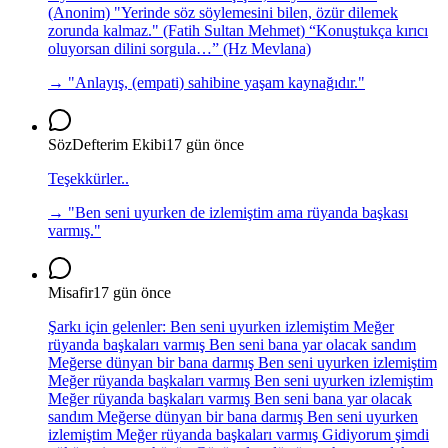
(Anonim) "Yerinde söz söylemesini bilen, özür dilemek
zorunda kalmaz." (Fatih Sultan Mehmet) “Konuştukça kırıcı
oluyorsan dilini sorgula…” (Hz Mevlana)
→ "
Anlayış, (empati) sahibine yaşam kaynağıdır.
"
SözDefterim Ekibi
17 gün önce
Teşekkürler..
→ "
Ben seni uyurken de izlemiştim ama rüyanda başkası
varmış.
"
Misafir
17 gün önce
Şarkı için gelenler: Ben seni uyurken izlemiştim Meğer
rüyanda başkaları varmış Ben seni bana yar olacak sandım
Meğerse dünyan bir bana darmış Ben seni uyurken izlemiştim
Meğer rüyanda başkaları varmış Ben seni uyurken izlemiştim
Meğer rüyanda başkaları varmış Ben seni bana yar olacak
sandım Meğerse dünyan bir bana darmış Ben seni uyurken
izlemiştim Meğer rüyanda başkaları varmış Gidiyorum şimdi