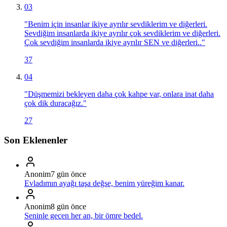
03
"
Benim için insanlar ikiye ayrılır sevdiklerim ve diğerleri.
Sevdiğim insanlarda ikiye ayrılır çok sevdiklerim ve diğerleri.
Çok sevdiğim insanlarda ikiye ayrılır SEN ve diğerleri..
"
37
04
"
Düşmemizi bekleyen daha çok kahpe var, onlara inat daha
çok dik duracağız.
"
27
Son Eklenenler
Anonim
7 gün önce
Evladımın ayağı taşa değse, benim yüreğim kanar.
Anonim
8 gün önce
Seninle geçen her an, bir ömre bedel.