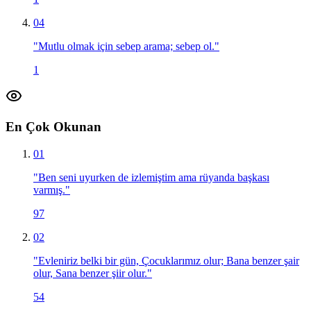
04
"
Mutlu olmak için sebep arama; sebep ol.
"
1
En Çok Okunan
01
"
Ben seni uyurken de izlemiştim ama rüyanda başkası
varmış.
"
97
02
"
Evleniriz belki bir gün, Çocuklarımız olur; Bana benzer şair
olur, Sana benzer şiir olur.
"
54