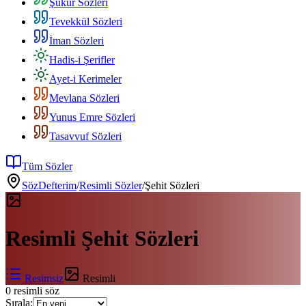
Şükür Sözleri
Tevekkül Sözleri
İman Sözleri
Hadis-i Şerifler
Ayet-i Kerimeler
Mevlana Sözleri
Yunus Emre Sözleri
Tasavvuf Sözleri
Tüm Sözler
SözDefterim
/
Resimli Sözler
/
Şehit Sözleri
Resimli
Şehit Sözleri
Resimsiz
Resimli
0
resimli söz
Sırala: