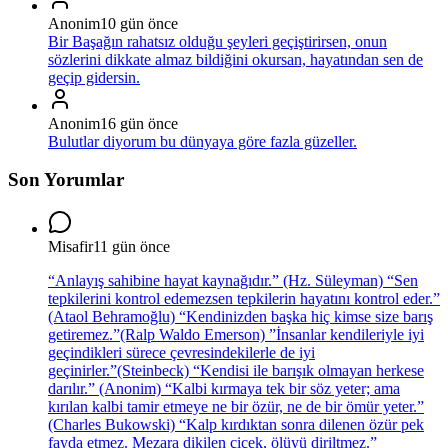
Anonim
10 gün önce
Bir Başağın rahatsız olduğu şeyleri geçiştirirsen, onun
sözlerini dikkate almaz bildiğini okursan, hayatından sen de
geçip gidersin.
Anonim
16 gün önce
Bulutlar diyorum bu dünyaya göre fazla güzeller.
Son Yorumlar
Misafir
11 gün önce
“Anlayış sahibine hayat kaynağıdır.” (Hz. Süleyman) “Sen
tepkilerini kontrol edemezsen tepkilerin hayatını kontrol eder.”
(Ataol Behramoğlu) “Kendinizden başka hiç kimse size barış
getiremez.”(Ralp Waldo Emerson) ”İnsanlar kendileriyle iyi
geçindikleri sürece çevresindekilerle de iyi
geçinirler.”(Steinbeck) “Kendisi ile barışık olmayan herkese
darılır.” (Anonim) “Kalbi kırmaya tek bir söz yeter; ama
kırılan kalbi tamir etmeye ne bir özür, ne de bir ömür yeter.”
(Charles Bukowski) “Kalp kırdıktan sonra dilenen özür pek
fayda etmez. Mezara dikilen çiçek, ölüyü diriltmez.”