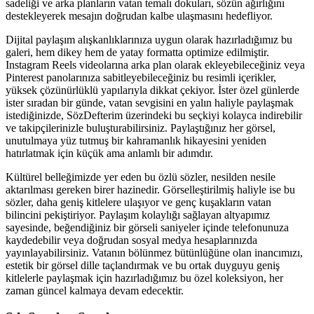
sadeliği ve arka planların vatan temalı dokuları, sözün ağırlığını
destekleyerek mesajın doğrudan kalbe ulaşmasını hedefliyor.
Dijital paylaşım alışkanlıklarınıza uygun olarak hazırladığımız bu
galeri, hem dikey hem de yatay formatta optimize edilmiştir.
Instagram Reels videolarına arka plan olarak ekleyebileceğiniz veya
Pinterest panolarınıza sabitleyebileceğiniz bu resimli içerikler,
yüksek çözünürlüklü yapılarıyla dikkat çekiyor. İster özel günlerde
ister sıradan bir günde, vatan sevgisini en yalın haliyle paylaşmak
istediğinizde, SözDefterim üzerindeki bu seçkiyi kolayca indirebilir
ve takipçilerinizle buluşturabilirsiniz. Paylaştığınız her görsel,
unutulmaya yüz tutmuş bir kahramanlık hikayesini yeniden
hatırlatmak için küçük ama anlamlı bir adımdır.
Kültürel belleğimizde yer eden bu özlü sözler, nesilden nesile
aktarılması gereken birer hazinedir. Görselleştirilmiş haliyle ise bu
sözler, daha geniş kitlelere ulaşıyor ve genç kuşakların vatan
bilincini pekiştiriyor. Paylaşım kolaylığı sağlayan altyapımız
sayesinde, beğendiğiniz bir görseli saniyeler içinde telefonunuza
kaydedebilir veya doğrudan sosyal medya hesaplarınızda
yayınlayabilirsiniz. Vatanın bölünmez bütünlüğüne olan inancımızı,
estetik bir görsel dille taçlandırmak ve bu ortak duyguyu geniş
kitlelerle paylaşmak için hazırladığımız bu özel koleksiyon, her
zaman güncel kalmaya devam edecektir.