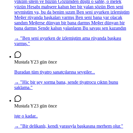
yüküm sitem ve hüzün Gözümden düştü o sahte, o melek
yüzün Hesabı mahşere kalsın her bir yalan sözün Ben seni
sevmiştim ya, bu da benim sızım Ben seni uyurken izlemiştim
Meğer rüyanda başkaları varmış Ben seni bana yar olacak
sandım Meğerse dünyan bir bana darmış Meğer dünyan bir
bana darmış Sende kalsın yalanların Bu savaşı sen kazandın
→ "
Ben seni uyurken de izlemiştim ama rüyanda başkası
varmış.
"
Mustafa Y
23 gün önce
Buradan tüm tiyatro sanatçılarına sevgiler...
→ "
Hiç bir şey sorma bana, sende tiyatrocu çıktın bunu
saklama.
"
Mustafa Y
23 gün önce
işte o kadar..
→ "
Bir delikanlı, kendi yarasıyla başkasına merhem olur.
"