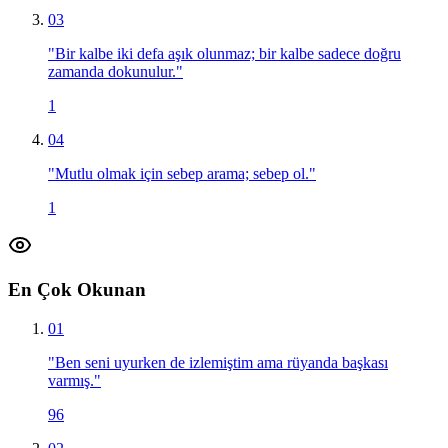
03
"
Bir kalbe iki defa aşık olunmaz; bir kalbe sadece doğru
zamanda dokunulur.
"
1
04
"
Mutlu olmak için sebep arama; sebep ol.
"
1
En Çok Okunan
01
"
Ben seni uyurken de izlemiştim ama rüyanda başkası
varmış.
"
96