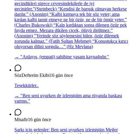
geçindikleri sürece çevresindekilerle de iyi
geçinirler.”(Steinbeck) “Kendisi ile barışık olmayan herkese
darılır.” (Anonim) “Kalbi kırmaya tek bir söz yeter; ama
kırılan kalbi tamir etmeye ne bir özür, ne de bir ömür yeter.”
(Charles Bukowski) “Kalp kırdıktan sonra dilenen özür pek
fayda etmez. Mezara dikilen çiçek, ölüyü diriltmez.”
(Anonim) "Yerinde söz söylemesini bilen, özür dilemek
zorunda kalmaz." (Fatih Sultan Mehmet) “Konuştukça kırıcı
oluyorsan dilini sorgula…” (Hz Mevlana)
→ "
Anlayış, (empati) sahibine yaşam kaynağıdır.
"
SözDefterim Ekibi
16 gün önce
Teşekkürler..
→ "
Ben seni uyurken de izlemiştim ama rüyanda başkası
varmış.
"
Misafir
16 gün önce
Şarkı için gelenler: Ben seni uyurken izlemiştim Meğer