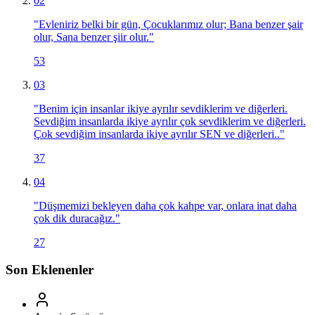
02
"
Evleniriz belki bir gün, Çocuklarımız olur; Bana benzer şair
olur, Sana benzer şiir olur.
"
53
03
"
Benim için insanlar ikiye ayrılır sevdiklerim ve diğerleri.
Sevdiğim insanlarda ikiye ayrılır çok sevdiklerim ve diğerleri.
Çok sevdiğim insanlarda ikiye ayrılır SEN ve diğerleri..
"
37
04
"
Düşmemizi bekleyen daha çok kahpe var, onlara inat daha
çok dik duracağız.
"
27
Son Eklenenler