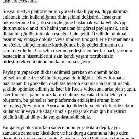
taşıyabileceksiniz.
Sosyal medya platformlarının görsel odaklı yapısı, duygularımızı
anlatmak için kullandığımız dilin şeklini değiştirdi. Instagram
hikayelerinde bir şarkı sözüyle güne başlamak ya da WhatsApp
durumunda o anki ruh halini yansıtan bir görsel paylaşmak, artık
dijital bir günlük tutmakla eşdeğer hale geldi. Özellikle minimal
tasarımlar, vintage dokular veya modern tipografilerle harmanlanan
bu sözler, takipçilerinizle kurduğunuz bağı güçlendirmenin en
samimi yoludur. Görselin üzerine yerleştirilen her bir harf, şarkının
bestecisinin hissettiklerini sizin kendi yaşam tecrübenizle
birleştirerek yeni bir anlam katmanına taşıyor.
Paylaşım yaparken dikkat edilmesi gereken en önemli nokta,
görselin kalitesi ve sözün duygusal derinliğidir. Dikey formatta
hazırlanan bu görseller, özellikle telefon ekranlarına tam oturacak
şekilde optimize edilmiştir. İster bir Reels videosuna arka plan yapın,
ister Pinterest panolarınızda ruh halinizi yansıtan bir koleksiyon
oluşturun, bu görseller her platformda etkileşimi artıran birer
mıknatıs görevi görür. Ayrıca bu içerikleri kaydederek ileride tekrar
kullanabilir veya arkadaşlarınızla paylaşarak müziğin birleştirici
gücünü dijital dünyada yaygınlaştırabilirsiniz.
Bu galeriyi oluştururken sadece popüler şarkılara değil, aynı
zamanda zamansız klasiklere ve her duygu durumuna hitap eden
derinlikli dizelere yer verdik. Amacımız, SözDefterim ile birleşen bu