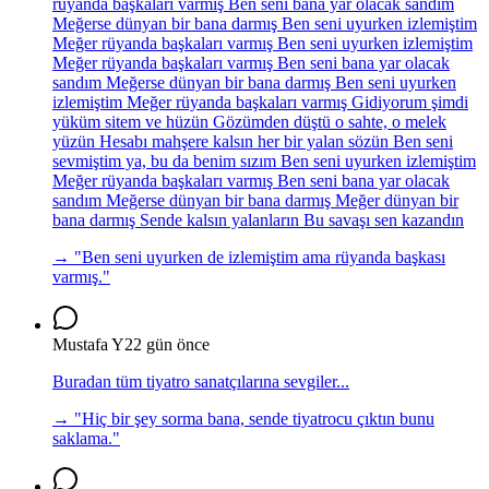
rüyanda başkaları varmış Ben seni bana yar olacak sandım
Meğerse dünyan bir bana darmış Ben seni uyurken izlemiştim
Meğer rüyanda başkaları varmış Ben seni uyurken izlemiştim
Meğer rüyanda başkaları varmış Ben seni bana yar olacak
sandım Meğerse dünyan bir bana darmış Ben seni uyurken
izlemiştim Meğer rüyanda başkaları varmış Gidiyorum şimdi
yüküm sitem ve hüzün Gözümden düştü o sahte, o melek
yüzün Hesabı mahşere kalsın her bir yalan sözün Ben seni
sevmiştim ya, bu da benim sızım Ben seni uyurken izlemiştim
Meğer rüyanda başkaları varmış Ben seni bana yar olacak
sandım Meğerse dünyan bir bana darmış Meğer dünyan bir
bana darmış Sende kalsın yalanların Bu savaşı sen kazandın
→ "
Ben seni uyurken de izlemiştim ama rüyanda başkası
varmış.
"
Mustafa Y
22 gün önce
Buradan tüm tiyatro sanatçılarına sevgiler...
→ "
Hiç bir şey sorma bana, sende tiyatrocu çıktın bunu
saklama.
"