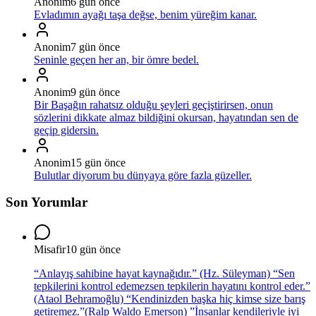
Anonim
6 gün önce
Evladımın ayağı taşa değse, benim yüreğim kanar.
Anonim
7 gün önce
Seninle geçen her an, bir ömre bedel.
Anonim
9 gün önce
Bir Başağın rahatsız olduğu şeyleri geçiştirirsen, onun
sözlerini dikkate almaz bildiğini okursan, hayatından sen de
geçip gidersin.
Anonim
15 gün önce
Bulutlar diyorum bu dünyaya göre fazla güzeller.
Son Yorumlar
Misafir
10 gün önce
“Anlayış sahibine hayat kaynağıdır.” (Hz. Süleyman) “Sen
tepkilerini kontrol edemezsen tepkilerin hayatını kontrol eder.”
(Ataol Behramoğlu) “Kendinizden başka hiç kimse size barış
getiremez.”(Ralp Waldo Emerson) ”İnsanlar kendileriyle iyi