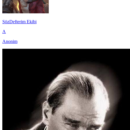
SözDefterim Ekibi
A
Anonim