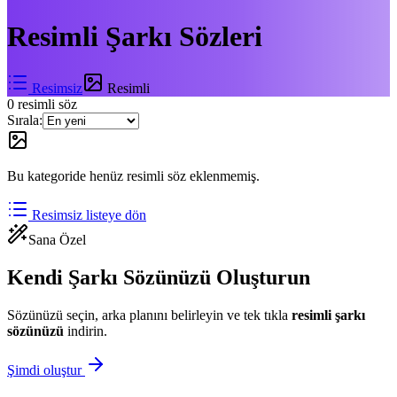
Resimli
Şarkı Sözleri
Resimsiz
Resimli
0
resimli söz
Sırala:
Bu kategoride henüz resimli söz eklenmemiş.
Resimsiz listeye dön
Sana Özel
Kendi Şarkı Sözünüzü Oluşturun
Sözünüzü seçin, arka planını belirleyin ve tek tıkla
resimli
şarkı
sözünüzü
indirin.
Şimdi oluştur