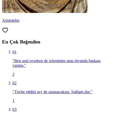
Aristoteles
En Çok Beğenilen
01
"
Ben seni uyurken de izlemiştim ama rüyanda başkası
varmış.
"
2
02
"
Tövbe ettiğin şey ile sınanacaksın. Sağlam dur.
"
1
03