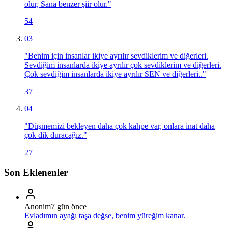
olur, Sana benzer şiir olur.
"
54
03
"
Benim için insanlar ikiye ayrılır sevdiklerim ve diğerleri.
Sevdiğim insanlarda ikiye ayrılır çok sevdiklerim ve diğerleri.
Çok sevdiğim insanlarda ikiye ayrılır SEN ve diğerleri..
"
37
04
"
Düşmemizi bekleyen daha çok kahpe var, onlara inat daha
çok dik duracağız.
"
27
Son Eklenenler
Anonim
7 gün önce
Evladımın ayağı taşa değse, benim yüreğim kanar.