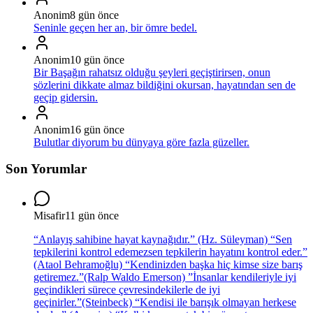
Anonim
8 gün önce
Seninle geçen her an, bir ömre bedel.
Anonim
10 gün önce
Bir Başağın rahatsız olduğu şeyleri geçiştirirsen, onun
sözlerini dikkate almaz bildiğini okursan, hayatından sen de
geçip gidersin.
Anonim
16 gün önce
Bulutlar diyorum bu dünyaya göre fazla güzeller.
Son Yorumlar
Misafir
11 gün önce
“Anlayış sahibine hayat kaynağıdır.” (Hz. Süleyman) “Sen
tepkilerini kontrol edemezsen tepkilerin hayatını kontrol eder.”
(Ataol Behramoğlu) “Kendinizden başka hiç kimse size barış
getiremez.”(Ralp Waldo Emerson) ”İnsanlar kendileriyle iyi
geçindikleri sürece çevresindekilerle de iyi
geçinirler.”(Steinbeck) “Kendisi ile barışık olmayan herkese