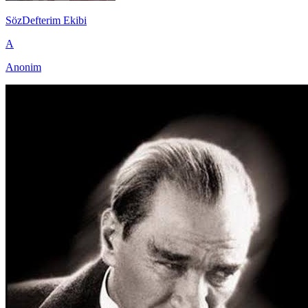
SözDefterim Ekibi
A
Anonim