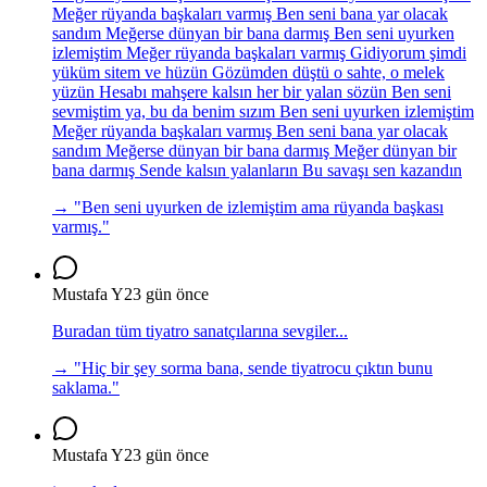
Meğer rüyanda başkaları varmış Ben seni bana yar olacak
sandım Meğerse dünyan bir bana darmış Ben seni uyurken
izlemiştim Meğer rüyanda başkaları varmış Gidiyorum şimdi
yüküm sitem ve hüzün Gözümden düştü o sahte, o melek
yüzün Hesabı mahşere kalsın her bir yalan sözün Ben seni
sevmiştim ya, bu da benim sızım Ben seni uyurken izlemiştim
Meğer rüyanda başkaları varmış Ben seni bana yar olacak
sandım Meğerse dünyan bir bana darmış Meğer dünyan bir
bana darmış Sende kalsın yalanların Bu savaşı sen kazandın
→ "
Ben seni uyurken de izlemiştim ama rüyanda başkası
varmış.
"
Mustafa Y
23 gün önce
Buradan tüm tiyatro sanatçılarına sevgiler...
→ "
Hiç bir şey sorma bana, sende tiyatrocu çıktın bunu
saklama.
"
Mustafa Y
23 gün önce