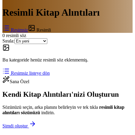
Resimli
Kitap Alıntıları
Resimsiz
Resimli
0
resimli söz
Sırala:
Bu kategoride henüz resimli söz eklenmemiş.
Resimsiz listeye dön
Sana Özel
Kendi Kitap Alıntıları'nizi Oluşturun
Sözünüzü seçin, arka planını belirleyin ve tek tıkla
resimli
kitap
alıntıları
sözünüzü
indirin.
Şimdi oluştur