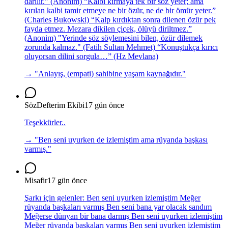
darılır.” (Anonim) “Kalbi kırmaya tek bir söz yeter; ama
kırılan kalbi tamir etmeye ne bir özür, ne de bir ömür yeter.”
(Charles Bukowski) “Kalp kırdıktan sonra dilenen özür pek
fayda etmez. Mezara dikilen çiçek, ölüyü diriltmez.”
(Anonim) "Yerinde söz söylemesini bilen, özür dilemek
zorunda kalmaz." (Fatih Sultan Mehmet) “Konuştukça kırıcı
oluyorsan dilini sorgula…” (Hz Mevlana)
→ "
Anlayış, (empati) sahibine yaşam kaynağıdır.
"
SözDefterim Ekibi
17 gün önce
Teşekkürler..
→ "
Ben seni uyurken de izlemiştim ama rüyanda başkası
varmış.
"
Misafir
17 gün önce
Şarkı için gelenler: Ben seni uyurken izlemiştim Meğer
rüyanda başkaları varmış Ben seni bana yar olacak sandım
Meğerse dünyan bir bana darmış Ben seni uyurken izlemiştim
Meğer rüyanda başkaları varmış Ben seni uyurken izlemiştim