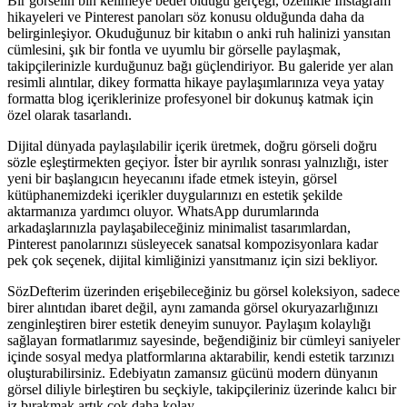
Bir görselin bin kelimeye bedel olduğu gerçeği, özellikle Instagram
hikayeleri ve Pinterest panoları söz konusu olduğunda daha da
belirginleşiyor. Okuduğunuz bir kitabın o anki ruh halinizi yansıtan
cümlesini, şık bir fontla ve uyumlu bir görselle paylaşmak,
takipçilerinizle kurduğunuz bağı güçlendiriyor. Bu galeride yer alan
resimli alıntılar, dikey formatta hikaye paylaşımlarınıza veya yatay
formatta blog içeriklerinize profesyonel bir dokunuş katmak için
özel olarak tasarlandı.
Dijital dünyada paylaşılabilir içerik üretmek, doğru görseli doğru
sözle eşleştirmekten geçiyor. İster bir ayrılık sonrası yalnızlığı, ister
yeni bir başlangıcın heyecanını ifade etmek isteyin, görsel
kütüphanemizdeki içerikler duygularınızı en estetik şekilde
aktarmanıza yardımcı oluyor. WhatsApp durumlarında
arkadaşlarınızla paylaşabileceğiniz minimalist tasarımlardan,
Pinterest panolarınızı süsleyecek sanatsal kompozisyonlara kadar
pek çok seçenek, dijital kimliğinizi yansıtmanız için sizi bekliyor.
SözDefterim üzerinden erişebileceğiniz bu görsel koleksiyon, sadece
birer alıntıdan ibaret değil, aynı zamanda görsel okuryazarlığınızı
zenginleştiren birer estetik deneyim sunuyor. Paylaşım kolaylığı
sağlayan formatlarımız sayesinde, beğendiğiniz bir cümleyi saniyeler
içinde sosyal medya platformlarına aktarabilir, kendi estetik tarzınızı
oluşturabilirsiniz. Edebiyatın zamansız gücünü modern dünyanın
görsel diliyle birleştiren bu seçkiyle, takipçileriniz üzerinde kalıcı bir
iz bırakmak artık çok daha kolay.