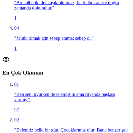
"
Bir kalbe iki defa aşık olunmaz; bir kalbe sadece doğru
zamanda dokunulur.
"
1
04
"
Mutlu olmak için sebep arama; sebep ol.
"
1
En Çok Okunan
01
"
Ben seni uyurken de izlemiştim ama rüyanda başkası
varmış.
"
97
02
"
Evleniriz belki bir gün, Çocuklarımız olur; Bana benzer şair