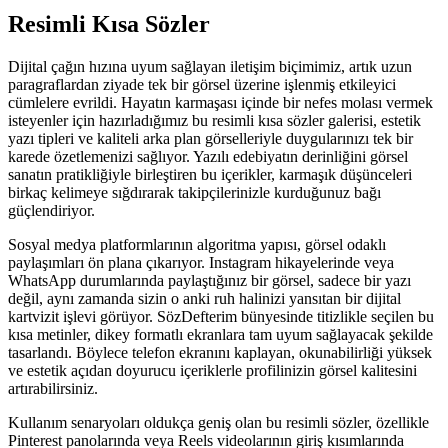
Resimli
Kısa Sözler
Dijital çağın hızına uyum sağlayan iletişim biçimimiz, artık uzun
paragraflardan ziyade tek bir görsel üzerine işlenmiş etkileyici
cümlelere evrildi. Hayatın karmaşası içinde bir nefes molası vermek
isteyenler için hazırladığımız bu resimli kısa sözler galerisi, estetik
yazı tipleri ve kaliteli arka plan görselleriyle duygularınızı tek bir
karede özetlemenizi sağlıyor. Yazılı edebiyatın derinliğini görsel
sanatın pratikliğiyle birleştiren bu içerikler, karmaşık düşünceleri
birkaç kelimeye sığdırarak takipçilerinizle kurduğunuz bağı
güçlendiriyor.
Sosyal medya platformlarının algoritma yapısı, görsel odaklı
paylaşımları ön plana çıkarıyor. Instagram hikayelerinde veya
WhatsApp durumlarında paylaştığınız bir görsel, sadece bir yazı
değil, aynı zamanda sizin o anki ruh halinizi yansıtan bir dijital
kartvizit işlevi görüyor. SözDefterim bünyesinde titizlikle seçilen bu
kısa metinler, dikey formatlı ekranlara tam uyum sağlayacak şekilde
tasarlandı. Böylece telefon ekranını kaplayan, okunabilirliği yüksek
ve estetik açıdan doyurucu içeriklerle profilinizin görsel kalitesini
artırabilirsiniz.
Kullanım senaryoları oldukça geniş olan bu resimli sözler, özellikle
Pinterest panolarında veya Reels videolarının giriş kısımlarında