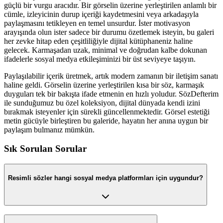
güçlü bir vurgu aracıdır. Bir görselin üzerine yerleştirilen anlamlı bir
cümle, izleyicinin durup içeriği kaydetmesini veya arkadaşıyla
paylaşmasını tetikleyen en temel unsurdur. İster motivasyon
arayışında olun ister sadece bir durumu özetlemek isteyin, bu galeri
her zevke hitap eden çeşitliliğiyle dijital kütüphaneniz haline
gelecek. Karmaşadan uzak, minimal ve doğrudan kalbe dokunan
ifadelerle sosyal medya etkileşiminizi bir üst seviyeye taşıyın.
Paylaşılabilir içerik üretmek, artık modern zamanın bir iletişim sanatı
haline geldi. Görselin üzerine yerleştirilen kısa bir söz, karmaşık
duyguları tek bir bakışta ifade etmenin en hızlı yoludur. SözDefterim
ile sunduğumuz bu özel koleksiyon, dijital dünyada kendi izini
bırakmak isteyenler için sürekli güncellenmektedir. Görsel estetiği
metin gücüyle birleştiren bu galeride, hayatın her anına uygun bir
paylaşım bulmanız mümkün.
Sık Sorulan Sorular
Resimli sözler hangi sosyal medya platformları için uygundur?