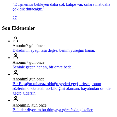
"
Düşmemizi bekleyen daha çok kahpe var, onlara inat daha
çok dik duracağız.
"
27
Son Eklenenler
Anonim
7 gün önce
Evladımın ayağı taşa değse, benim yüreğim kanar.
Anonim
7 gün önce
Seninle geçen her an, bir ömre bedel.
Anonim
9 gün önce
Bir Başağın rahatsız olduğu şeyleri geçiştirirsen, onun
sözlerini dikkate almaz bildiğini okursan, hayatından sen de
geçip gidersin.
Anonim
15 gün önce
Bulutlar diyorum bu dünyaya göre fazla güzeller.