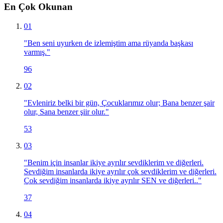
En Çok Okunan
01
"
Ben seni uyurken de izlemiştim ama rüyanda başkası
varmış.
"
96
02
"
Evleniriz belki bir gün, Çocuklarımız olur; Bana benzer şair
olur, Sana benzer şiir olur.
"
53
03
"
Benim için insanlar ikiye ayrılır sevdiklerim ve diğerleri.
Sevdiğim insanlarda ikiye ayrılır çok sevdiklerim ve diğerleri.
Çok sevdiğim insanlarda ikiye ayrılır SEN ve diğerleri..
"
37
04