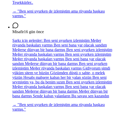
Teşekkürler..
→ "
Ben seni uyurken de izlemiştim ama rüyanda başkası
varmış.
"
Misafir
16 gün önce
Şarkı için gelenler: Ben seni uyurken izlemiştim Meğer
rüyanda başkaları varmış Ben seni bana yar olacak sandım
Meğerse dünyan bir bana darmış Ben seni uyurken izlemiştim
Meğer rüyanda başkaları varmış Ben seni uyurken izlemiştim
Meğer rüyanda başkaları varmış Ben seni bana yar olacak
sandım Meğerse dünyan bir bana darmış Ben seni uyurken
izlemiştim Meğer rüyanda başkaları varmış Gidiyorum şimdi
yüküm sitem ve hüzün Gözümden düştü o sahte, o melek
yüzün Hesabı mahşere kalsın her bir yalan sözün Ben seni
sevmiştim ya, bu da benim sızım Ben seni uyurken izlemiştim
Meğer rüyanda başkaları varmış Ben seni bana yar olacak
sandım Meğerse dünyan bir bana darmış Meğer dünyan bir
bana darmış Sende kalsın yalanların Bu savaşı sen kazandın
→ "
Ben seni uyurken de izlemiştim ama rüyanda başkası
varmış.
"