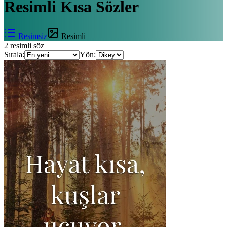
Resimli
Kısa Sözler
Resimsiz
Resimli
2
resimli söz
Sırala:
Yön: