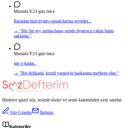
Mustafa Y
23 gün önce
Buradan tüm tiyatro sanatçılarına sevgiler...
→ "
Hiç bir şey sorma bana, sende tiyatrocu çıktın bunu
saklama.
"
Mustafa Y
23 gün önce
işte o kadar..
→ "
Bir delikanlı, kendi yarasıyla başkasına merhem olur.
"
Binlerce güzel söz, resimli sözler ve senin kaleminden yeni satırlar.
Söz Gönder
İletişim
Kategoriler