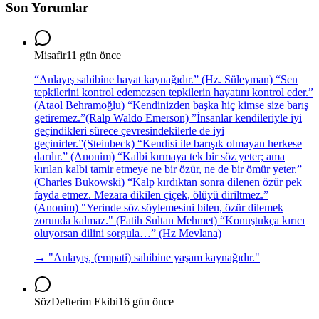
Son Yorumlar
Misafir
11 gün önce
“Anlayış sahibine hayat kaynağıdır.” (Hz. Süleyman) “Sen
tepkilerini kontrol edemezsen tepkilerin hayatını kontrol eder.”
(Ataol Behramoğlu) “Kendinizden başka hiç kimse size barış
getiremez.”(Ralp Waldo Emerson) ”İnsanlar kendileriyle iyi
geçindikleri sürece çevresindekilerle de iyi
geçinirler.”(Steinbeck) “Kendisi ile barışık olmayan herkese
darılır.” (Anonim) “Kalbi kırmaya tek bir söz yeter; ama
kırılan kalbi tamir etmeye ne bir özür, ne de bir ömür yeter.”
(Charles Bukowski) “Kalp kırdıktan sonra dilenen özür pek
fayda etmez. Mezara dikilen çiçek, ölüyü diriltmez.”
(Anonim) "Yerinde söz söylemesini bilen, özür dilemek
zorunda kalmaz." (Fatih Sultan Mehmet) “Konuştukça kırıcı
oluyorsan dilini sorgula…” (Hz Mevlana)
→ "
Anlayış, (empati) sahibine yaşam kaynağıdır.
"
SözDefterim Ekibi
16 gün önce