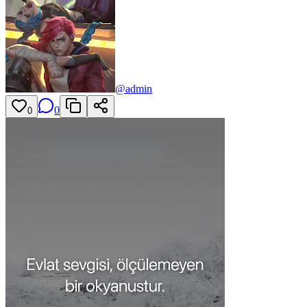
@
admin
0
0