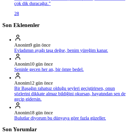
çok dik duracağız.
"
28
Son Eklenenler
Anonim
9 gün önce
Evladımın ayağı taşa değse, benim yüreğim kanar.
Anonim
10 gün önce
Seninle geçen her an, bir ömre bedel.
Anonim
12 gün önce
Bir Başağın rahatsız olduğu şeyleri geçiştirirsen, onun
sözlerini dikkate almaz bildiğini okursan, hayatından sen de
geçip gidersin.
Anonim
18 gün önce
Bulutlar diyorum bu dünyaya göre fazla güzeller.
Son Yorumlar