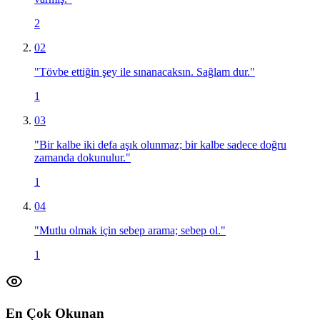
2
02
"
Tövbe ettiğin şey ile sınanacaksın. Sağlam dur.
"
1
03
"
Bir kalbe iki defa aşık olunmaz; bir kalbe sadece doğru
zamanda dokunulur.
"
1
04
"
Mutlu olmak için sebep arama; sebep ol.
"
1
En Çok Okunan