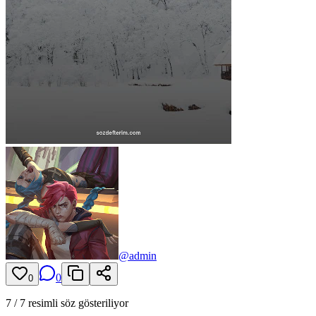
@
admin
0
0
7
/
7
resimli söz gösteriliyor