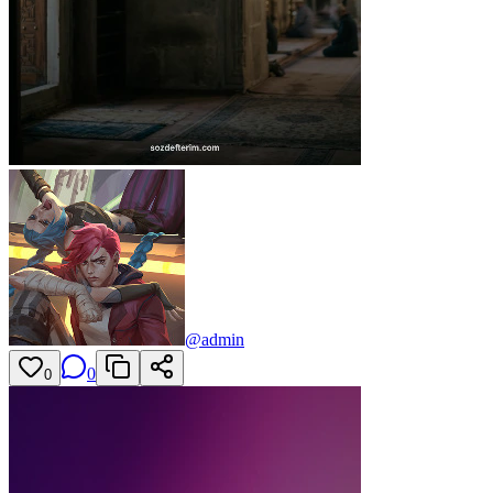
@
admin
0
0