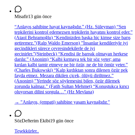
Misafir
13 gün önce
“Anlayış sahibine hayat kaynağıdır.” (Hz. Süleyman) “Sen
tepkilerini kontrol edemezsen tepkilerin hayatını kontrol eder.”
(Ataol Behramoğlu) “Kendinizden başka hiç kimse size barış
getiremez.”(Ralp Waldo Emerson) ”İnsanlar kendileriyle iyi
geçindikleri sürece çevresindekilerle de iyi
geçinirler.”(Steinbeck) “Kendisi ile barışık olmayan herkese
darılır.” (Anonim) “Kalbi kırmaya tek bir söz yeter; ama
kırılan kalbi tamir etmeye ne bir özür, ne de bir ömür yeter.”
(Charles Bukowski) “Kalp kırdıktan sonra dilenen özür pek
fayda etmez. Mezara dikilen çiçek, ölüyü diriltmez.”
(Anonim) "Yerinde söz söylemesini bilen, özür dilemek
zorunda kalmaz." (Fatih Sultan Mehmet) “Konuştukça kırıcı
oluyorsan dilini sorgula…” (Hz Mevlana)
→ "
Anlayış, (empati) sahibine yaşam kaynağıdır.
"
SözDefterim Ekibi
19 gün önce
Teşekkürler..