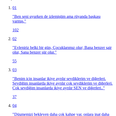
01
"
Ben seni uyurken de izlemiştim ama rüyanda başkası
varmış.
"
102
02
"
Evleniriz belki bir gün, Çocuklarımız olur; Bana benzer şair
olur, Sana benzer şiir olur.
"
55
03
"
Benim için insanlar ikiye ayrılır sevdiklerim ve diğerleri.
Sevdiğim insanlarda ikiye ayrılır çok sevdiklerim ve diğerleri.
Çok sevdiğim insanlarda ikiye ayrılır SEN ve diğerleri..
"
37
04
"
Düşmemizi bekleyen daha çok kahpe var, onlara inat daha