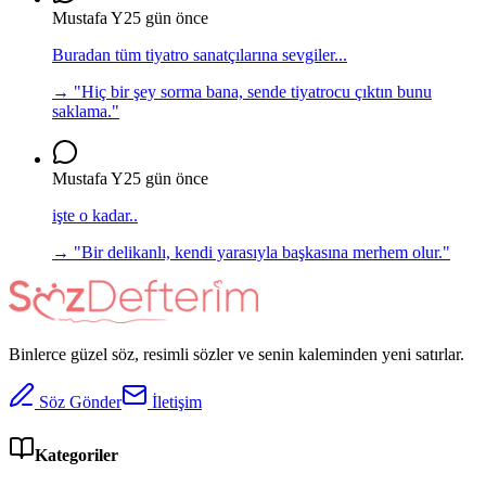
Mustafa Y
25 gün önce
Buradan tüm tiyatro sanatçılarına sevgiler...
→ "
Hiç bir şey sorma bana, sende tiyatrocu çıktın bunu
saklama.
"
Mustafa Y
25 gün önce
işte o kadar..
→ "
Bir delikanlı, kendi yarasıyla başkasına merhem olur.
"
Binlerce güzel söz, resimli sözler ve senin kaleminden yeni satırlar.
Söz Gönder
İletişim
Kategoriler