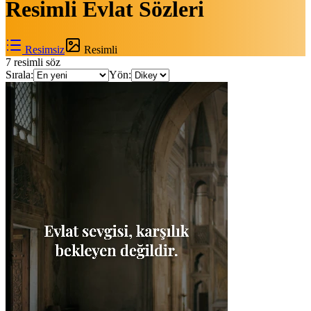
Resimli
Evlat Sözleri
Resimsiz
Resimli
7
resimli söz
Sırala:
Yön: