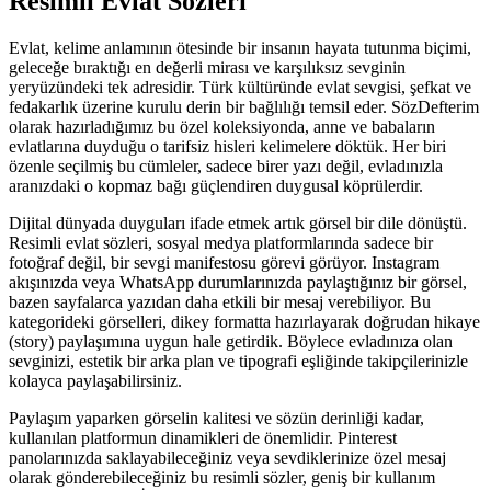
Resimli
Evlat Sözleri
Evlat, kelime anlamının ötesinde bir insanın hayata tutunma biçimi,
geleceğe bıraktığı en değerli mirası ve karşılıksız sevginin
yeryüzündeki tek adresidir. Türk kültüründe evlat sevgisi, şefkat ve
fedakarlık üzerine kurulu derin bir bağlılığı temsil eder. SözDefterim
olarak hazırladığımız bu özel koleksiyonda, anne ve babaların
evlatlarına duyduğu o tarifsiz hisleri kelimelere döktük. Her biri
özenle seçilmiş bu cümleler, sadece birer yazı değil, evladınızla
aranızdaki o kopmaz bağı güçlendiren duygusal köprülerdir.
Dijital dünyada duyguları ifade etmek artık görsel bir dile dönüştü.
Resimli evlat sözleri, sosyal medya platformlarında sadece bir
fotoğraf değil, bir sevgi manifestosu görevi görüyor. Instagram
akışınızda veya WhatsApp durumlarınızda paylaştığınız bir görsel,
bazen sayfalarca yazıdan daha etkili bir mesaj verebiliyor. Bu
kategorideki görselleri, dikey formatta hazırlayarak doğrudan hikaye
(story) paylaşımına uygun hale getirdik. Böylece evladınıza olan
sevginizi, estetik bir arka plan ve tipografi eşliğinde takipçilerinizle
kolayca paylaşabilirsiniz.
Paylaşım yaparken görselin kalitesi ve sözün derinliği kadar,
kullanılan platformun dinamikleri de önemlidir. Pinterest
panolarınızda saklayabileceğiniz veya sevdiklerinize özel mesaj
olarak gönderebileceğiniz bu resimli sözler, geniş bir kullanım