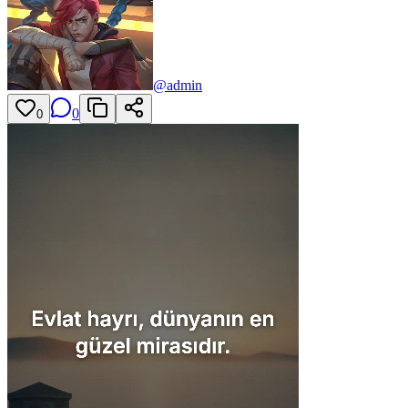
@
admin
0
0