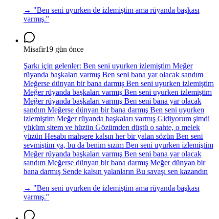
→ "
Ben seni uyurken de izlemiştim ama rüyanda başkası
varmış.
"
Misafir
19 gün önce
Şarkı için gelenler: Ben seni uyurken izlemiştim Meğer
rüyanda başkaları varmış Ben seni bana yar olacak sandım
Meğerse dünyan bir bana darmış Ben seni uyurken izlemiştim
Meğer rüyanda başkaları varmış Ben seni uyurken izlemiştim
Meğer rüyanda başkaları varmış Ben seni bana yar olacak
sandım Meğerse dünyan bir bana darmış Ben seni uyurken
izlemiştim Meğer rüyanda başkaları varmış Gidiyorum şimdi
yüküm sitem ve hüzün Gözümden düştü o sahte, o melek
yüzün Hesabı mahşere kalsın her bir yalan sözün Ben seni
sevmiştim ya, bu da benim sızım Ben seni uyurken izlemiştim
Meğer rüyanda başkaları varmış Ben seni bana yar olacak
sandım Meğerse dünyan bir bana darmış Meğer dünyan bir
bana darmış Sende kalsın yalanların Bu savaşı sen kazandın
→ "
Ben seni uyurken de izlemiştim ama rüyanda başkası
varmış.
"