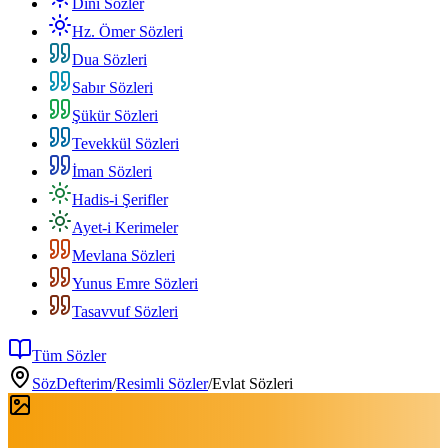
Dini Sözler
Hz. Ömer Sözleri
Dua Sözleri
Sabır Sözleri
Şükür Sözleri
Tevekkül Sözleri
İman Sözleri
Hadis-i Şerifler
Ayet-i Kerimeler
Mevlana Sözleri
Yunus Emre Sözleri
Tasavvuf Sözleri
Tüm Sözler
SözDefterim
/
Resimli Sözler
/
Evlat Sözleri