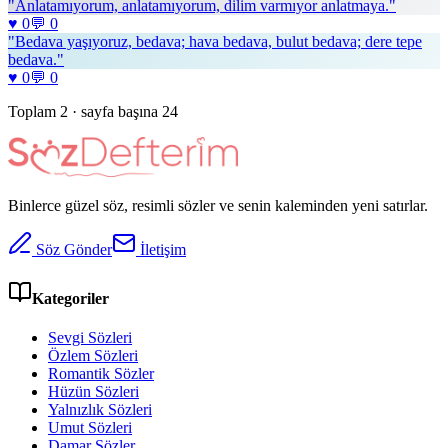
"
Anlatamıyorum, anlatamıyorum, dilim varmıyor anlatmaya.
"
♥
0
💬
0
"
Bedava yaşıyoruz, bedava; hava bedava, bulut bedava; dere tepe
bedava.
"
♥
0
💬
0
Toplam
2
· sayfa başına
24
Binlerce güzel söz, resimli sözler ve senin kaleminden yeni satırlar.
Söz Gönder
İletişim
Kategoriler
Sevgi Sözleri
Özlem Sözleri
Romantik Sözler
Hüzün Sözleri
Yalnızlık Sözleri
Umut Sözleri
Damar Sözler