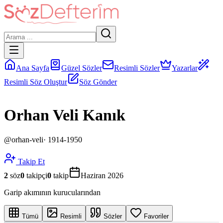
Ana Sayfa
Güzel Sözler
Resimli Sözler
Yazarlar
Resimli Söz Oluştur
Söz Gönder
Orhan Veli Kanık
@
orhan-veli
·
1914-1950
Takip Et
2
söz
0
takipçi
0
takip
Haziran 2026
Garip akımının kurucularından
Tümü
Resimli
Sözler
Favoriler