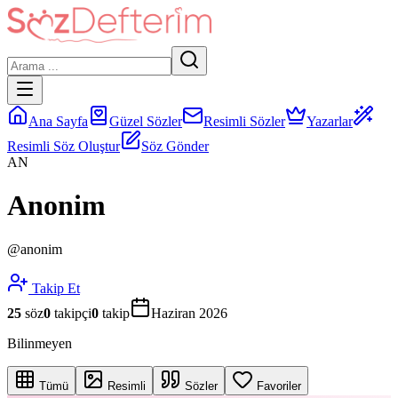
Ana Sayfa
Güzel Sözler
Resimli Sözler
Yazarlar
Resimli Söz Oluştur
Söz Gönder
AN
Anonim
@
anonim
Takip Et
25
söz
0
takipçi
0
takip
Haziran 2026
Bilinmeyen
Tümü
Resimli
Sözler
Favoriler