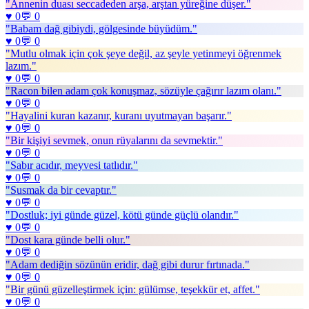
"
Annenin duası seccadeden arşa, arştan yüreğine düşer.
"
♥
0
💬
0
"
Babam dağ gibiydi, gölgesinde büyüdüm.
"
♥
0
💬
0
"
Mutlu olmak için çok şeye değil, az şeyle yetinmeyi öğrenmek
lazım.
"
♥
0
💬
0
"
Racon bilen adam çok konuşmaz, sözüyle çağırır lazım olanı.
"
♥
0
💬
0
"
Hayalini kuran kazanır, kuranı uyutmayan başarır.
"
♥
0
💬
0
"
Bir kişiyi sevmek, onun rüyalarını da sevmektir.
"
♥
0
💬
0
"
Sabır acıdır, meyvesi tatlıdır.
"
♥
0
💬
0
"
Susmak da bir cevaptır.
"
♥
0
💬
0
"
Dostluk; iyi günde güzel, kötü günde güçlü olandır.
"
♥
0
💬
0
"
Dost kara günde belli olur.
"
♥
0
💬
0
"
Adam dediğin sözünün eridir, dağ gibi durur fırtınada.
"
♥
0
💬
0
"
Bir günü güzelleştirmek için: gülümse, teşekkür et, affet.
"
♥
0
💬
0