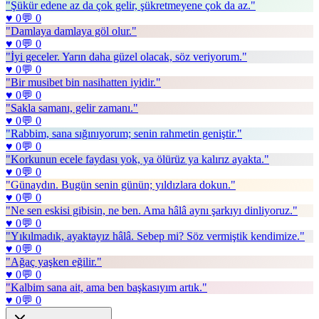
"
Şükür edene az da çok gelir, şükretmeyene çok da az.
"
♥
0
💬
0
"
Damlaya damlaya göl olur.
"
♥
0
💬
0
"
İyi geceler. Yarın daha güzel olacak, söz veriyorum.
"
♥
0
💬
0
"
Bir musibet bin nasihatten iyidir.
"
♥
0
💬
0
"
Sakla samanı, gelir zamanı.
"
♥
0
💬
0
"
Rabbim, sana sığınıyorum; senin rahmetin geniştir.
"
♥
0
💬
0
"
Korkunun ecele faydası yok, ya ölürüz ya kalırız ayakta.
"
♥
0
💬
0
"
Günaydın. Bugün senin günün; yıldızlara dokun.
"
♥
0
💬
0
"
Ne sen eskisi gibisin, ne ben. Ama hâlâ aynı şarkıyı dinliyoruz.
"
♥
0
💬
0
"
Yıkılmadık, ayaktayız hâlâ. Sebep mi? Söz vermiştik kendimize.
"
♥
0
💬
0
"
Ağaç yaşken eğilir.
"
♥
0
💬
0
"
Kalbim sana ait, ama ben başkasıyım artık.
"
♥
0
💬
0